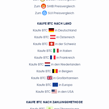
Zum
SHIB Preisvergleich
Zum
SUI Preisvergleich
KAUFE BTC NACH LAND
Kaufe BTC
in Deutschland
Kaufe BTC
in Österreich
Kaufe BTC
in der Schweiz
Kaufe BTC
in Italien
Kaufe BTC
in Frankreich
Kaufe BTC
in den Niederlanden
Kaufe BTC
in Belgien
Kaufe BTC
in Großbritannien
Kaufe BTC
in Europa
Kaufe BTC
in den USA
KAUFE BTC NACH ZAHLUNGSMETHODE
Kaufe BTC
per Überweisung