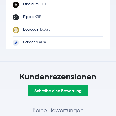
Ethereum
ETH
Ripple
XRP
Dogecoin
DOGE
Cardano
ADA
Litecoin
LTC
Avalanche
AVAX
Kundenrezensionen
Cosmos
ATOM
Schreibe eine Bewertung
Solana
SOL
Keine Bewertungen