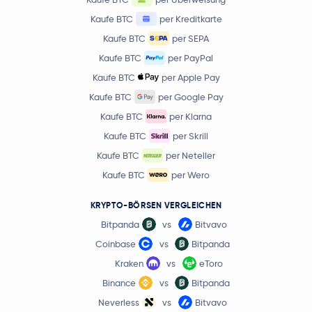
Kaufe BTC
per Kreditkarte
Kaufe BTC
per SEPA
Kaufe BTC
per PayPal
Kaufe BTC
per Apple Pay
Kaufe BTC
per Google Pay
Kaufe BTC
per Klarna
Kaufe BTC
per Skrill
Kaufe BTC
per Neteller
Kaufe BTC
per Wero
KRYPTO-BÖRSEN VERGLEICHEN
Bitpanda
vs
Bitvavo
Coinbase
vs
Bitpanda
Kraken
vs
eToro
Binance
vs
Bitpanda
Neverless
vs
Bitvavo