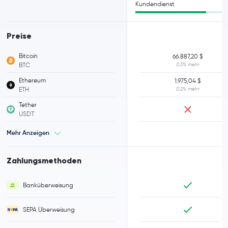
Kundendienst
Preise
Bitcoin
66.887,20 $
BTC
0,3% mehr
Ethereum
1.975,04 $
ETH
0,2% mehr
Tether
USDT
Mehr Anzeigen
Zahlungsmethoden
Banküberweisung
SEPA Überweisung