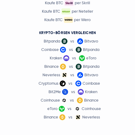
Kaufe BTC
per Skrill
Kaufe BTC
per Neteller
Kaufe BTC
per Wero
KRYPTO-BÖRSEN VERGLEICHEN
Bitpanda
vs
Bitvavo
Coinbase
vs
Bitpanda
Kraken
vs
eToro
Binance
vs
Bitpanda
Neverless
vs
Bitvavo
Cryptomus
vs
Coinbase
Bit2Me
vs
Kraken
Coinhouse
vs
Binance
eToro
vs
Coinhouse
Binance
vs
Neverless