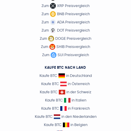
Zum
XRP Preisvergleich
Zum
BNB Preisvergleich
Zum
ADA Preisvergleich
Zum
DOT Preisvergleich
Zum
DOGE Preisvergleich
Zum
SHIB Preisvergleich
Zum
SUI Preisvergleich
KAUFE BTC NACH LAND
Kaufe BTC
in Deutschland
Kaufe BTC
in Österreich
Kaufe BTC
in der Schweiz
Kaufe BTC
in Italien
Kaufe BTC
in Frankreich
Kaufe BTC
in den Niederlanden
Kaufe BTC
in Belgien