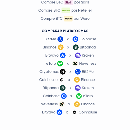
Compre BTC
por Skrill
Compre BTC
por Neteller
Compre BTC
por Wero
COMPARAR PLATAFORMAS
Bit2Me
x
Coinbase
Binance
x
Bitpanda
Bitvavo
x
Kraken
eToro
x
Neverless
Cryptomus
x
Bit2Me
Coinhouse
x
Binance
Bitpanda
x
Kraken
Coinbase
x
eToro
Neverless
x
Binance
Bitvavo
x
Coinhouse