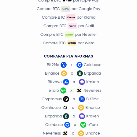
Compre BTC
por Apple Pay
Compre BTC
por Google Pay
Compre BTC
por Klarna
Compre BTC
por Skrill
Compre BTC
por Neteller
Compre BTC
por Wero
COMPARAR PLATAFORMAS
Bit2Me
x
Coinbase
Binance
x
Bitpanda
Bitvavo
x
Kraken
eToro
x
Neverless
Cryptomus
x
Bit2Me
Coinhouse
x
Binance
Bitpanda
x
Kraken
Coinbase
x
eToro
Neverless
x
Binance