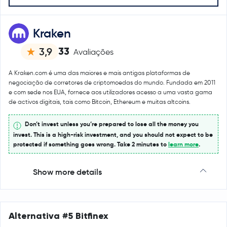
Kraken
33
3,9
Avaliações
A Kraken.com é uma das maiores e mais antigas plataformas de
negociação de corretores de criptomoedas do mundo. Fundada em 2011
e com sede nos EUA, fornece aos utilizadores acesso a uma vasta gama
de activos digitais, tais como Bitcoin, Ethereum e muitas altcoins.
Don’t invest unless you’re prepared to lose all the money you
invest. This is a high-risk investment, and you should not expect to be
protected if something goes wrong. Take 2 minutes to
learn more
.
Show more details
Alternativa #5 Bitfinex