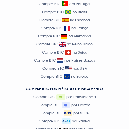
Compre BTC
em Portugal
Compre BTC
no Brasil
Compre BTC
na Espanha
Compre BTC
na França
Compre BTC
na Alemanha
Compre BTC
no Reino Unido
Compre BTC
na Suíça
Compre BTC
nos Países Baixos
Compre BTC
nos USA
Compre BTC
na Europa
COMPRE BTC POR MÉTODO DE PAGAMENTO
Compre BTC
por Transferência
Compre BTC
por Cartão
Compre BTC
por SEPA
Compre BTC
por PayPal