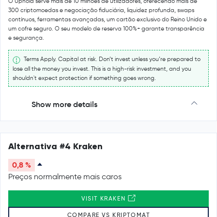
O Uphold serve mais de 10 milhões de utilizadores, oferecendo mais de
300 criptomoedas e negociação fiduciária, liquidez profunda, swaps
contínuos, ferramentas avançadas, um cartão exclusivo do Reino Unido e
um cofre seguro. O seu modelo de reserva 100%+ garante transparência
e segurança.
Terms Apply. Capital at risk. Don’t invest unless you’re prepared to
lose all the money you invest. This is a high-risk investment, and you
shouldn't expect protection if something goes wrong.
Show more details
Alternativa #4 Kraken
0,8 %
Preços normalmente mais caros
VISIT KRAKEN
COMPARE VS KRIPTOMAT