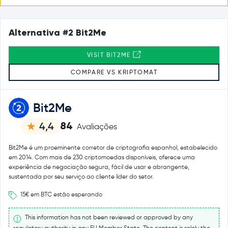
Alternativa #2 Bit2Me
VISIT BIT2ME
COMPARE VS KRIPTOMAT
Bit2Me
84
4,4
Avaliações
Bit2Me é um proeminente corretor de criptografia espanhol, estabelecido
em 2014. Com mais de 230 criptomoedas disponíveis, oferece uma
experiência de negociação segura, fácil de usar e abrangente,
sustentada por seu serviço ao cliente líder do setor.
15€ em BTC estão esperando
This information has not been reviewed or approved by any
regulatory authority in any EU Member State. The content is solely the