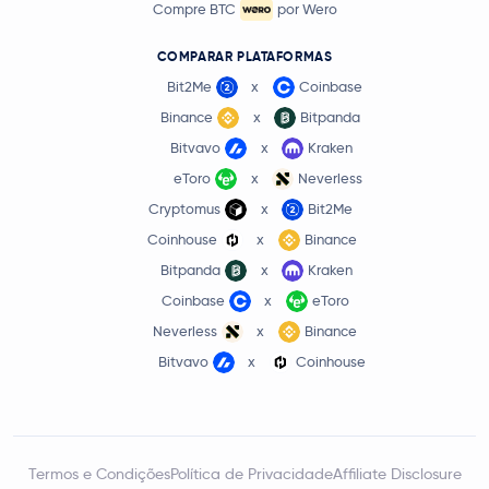
Compre BTC
por Wero
COMPARAR PLATAFORMAS
Bit2Me
x
Coinbase
Binance
x
Bitpanda
Bitvavo
x
Kraken
eToro
x
Neverless
Cryptomus
x
Bit2Me
Coinhouse
x
Binance
Bitpanda
x
Kraken
Coinbase
x
eToro
Neverless
x
Binance
Bitvavo
x
Coinhouse
Termos e Condições
Política de Privacidade
Affiliate Disclosure