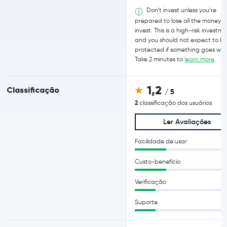
Don’t invest unless you’re
prepared to lose all the money 
invest. This is a high-risk investme
and you should not expect to b
protected if something goes wro
Take 2 minutes to
learn more
.
1,2
Classificação
/ 5
2
classificação dos usuários
Ler Avaliações
Facilidade de usar
Custo-benefício
Verificação
Suporte