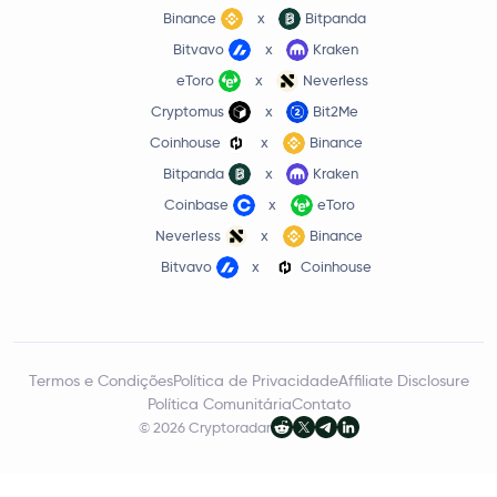
Binance
x
Bitpanda
Bitvavo
x
Kraken
eToro
x
Neverless
Cryptomus
x
Bit2Me
Coinhouse
x
Binance
Bitpanda
x
Kraken
Coinbase
x
eToro
Neverless
x
Binance
Bitvavo
x
Coinhouse
Termos e Condições
Política de Privacidade
Affiliate Disclosure
Política Comunitária
Contato
© 2026 Cryptoradar