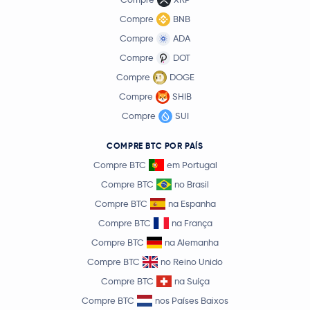
Compre
BNB
Compre
ADA
Compre
DOT
Compre
DOGE
Compre
SHIB
Compre
SUI
COMPRE BTC POR PAÍS
Compre BTC
em Portugal
Compre BTC
no Brasil
Compre BTC
na Espanha
Compre BTC
na França
Compre BTC
na Alemanha
Compre BTC
no Reino Unido
Compre BTC
na Suíça
Compre BTC
nos Países Baixos