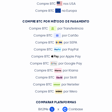
Compre BTC
nos USA
Compre BTC
na Europa
COMPRE BTC POR MÉTODO DE PAGAMENTO
Compre BTC
por Transferência
Compre BTC
por Cartão
Compre BTC
por SEPA
Compre BTC
por PayPal
Compre BTC
por Apple Pay
Compre BTC
por Google Pay
Compre BTC
por Klarna
Compre BTC
por Skrill
Compre BTC
por Neteller
Compre BTC
por Wero
COMPARAR PLATAFORMAS
Bit2Me
x
Coinbase