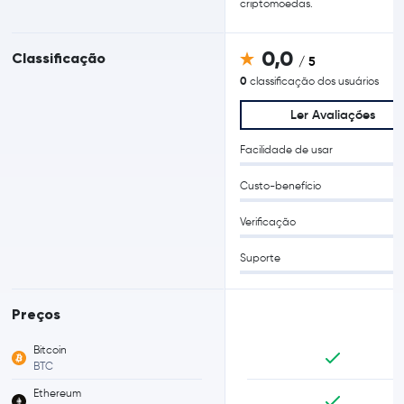
criptomoedas.
0,0
Classificação
/ 5
0
classificação dos usuários
Ler Avaliações
Facilidade de usar
Custo-benefício
Verificação
Suporte
Preços
Bitcoin
BTC
Ethereum