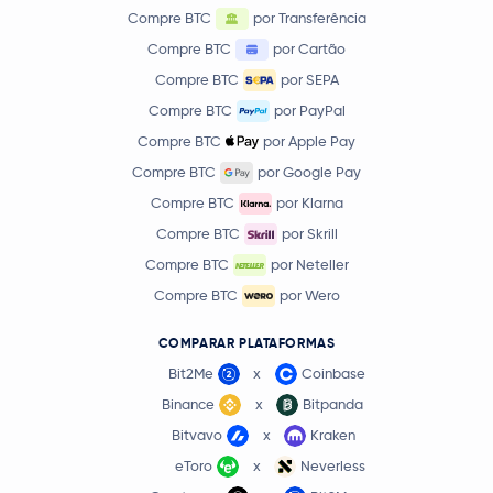
Compre BTC
por Transferência
Compre BTC
por Cartão
Compre BTC
por SEPA
Compre BTC
por PayPal
Compre BTC
por Apple Pay
Compre BTC
por Google Pay
Compre BTC
por Klarna
Compre BTC
por Skrill
Compre BTC
por Neteller
Compre BTC
por Wero
COMPARAR PLATAFORMAS
Bit2Me
x
Coinbase
Binance
x
Bitpanda
Bitvavo
x
Kraken
eToro
x
Neverless