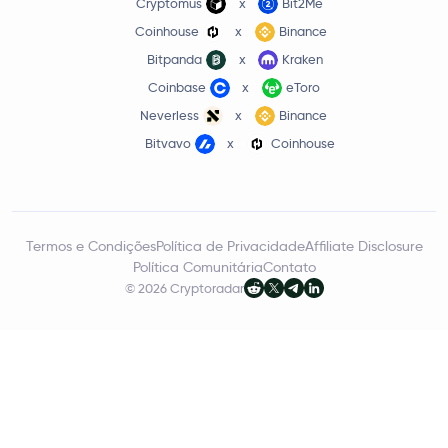
Cryptomus
x
Bit2Me
Coinhouse
x
Binance
Bitpanda
x
Kraken
Coinbase
x
eToro
Neverless
x
Binance
Bitvavo
x
Coinhouse
Termos e Condições
Política de Privacidade
Affiliate Disclosure
Política Comunitária
Contato
© 2026 Cryptoradar