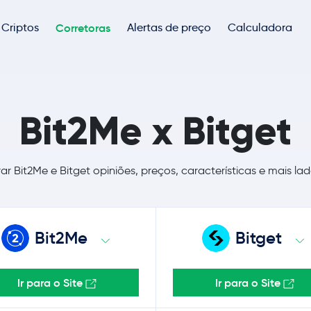
Criptos
Corretoras
Alertas de preço
Calculadora
Bit2Me x Bitget
 Bit2Me e Bitget opiniões, preços, características e mais la
Bit2Me
Bitget
Ir para o Site
Ir para o Site