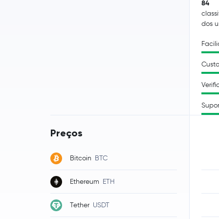
84
class
dos u
Facil
Custo
Verif
Supor
Preços
Bitcoin
BTC
Ethereum
ETH
Tether
USDT