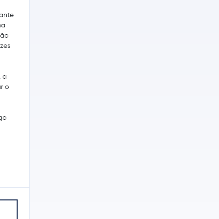
rante
ma
ção
ízes
, a
r o
go