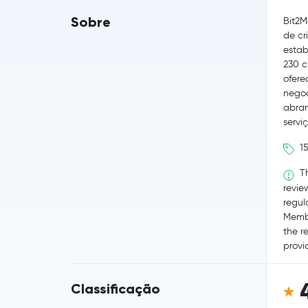
Sobre
Bit2M
de cr
estab
230 c
ofere
negoc
abran
serviç
15
Th
revie
regul
Membe
the r
provid
Classificação