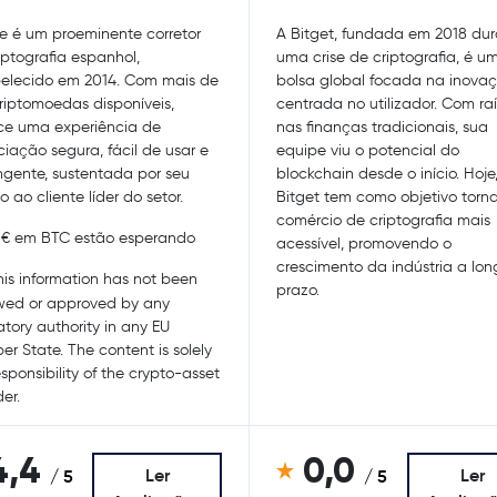
e é um proeminente corretor
A Bitget, fundada em 2018 du
iptografia espanhol,
uma crise de criptografia, é u
elecido em 2014. Com mais de
bolsa global focada na inova
riptomoedas disponíveis,
centrada no utilizador. Com ra
ce uma experiência de
nas finanças tradicionais, sua
iação segura, fácil de usar e
equipe viu o potencial do
gente, sustentada por seu
blockchain desde o início. Hoje
o ao cliente líder do setor.
Bitget tem como objetivo torna
comércio de criptografia mais
€ em BTC estão esperando
acessível, promovendo o
crescimento da indústria a lon
is information has not been
prazo.
wed or approved by any
atory authority in any EU
r State. The content is solely
esponsibility of the crypto-asset
er.
4,4
0,0
Ler
Ler
/ 5
/ 5