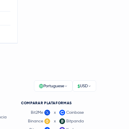
$
Portuguese
USD
COMPARAR PLATAFORMAS
Bit2Me
x
Coinbase
ncia
Binance
x
Bitpanda