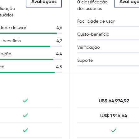
Avaliações
Avaliaç
0
classificação
ificação
dos usuários
suários
Facilidade de usar
idade de usar
4,6
Custo-benefício
-benefício
4,2
Verificação
icação
4,4
Suporte
te
4,5
US$ 64.974,92
US$ 1.916,64