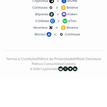
Cryptomus
x
Bit2Me
Coinhouse
x
Binance
Bitpanda
x
Kraken
Coinbase
x
eToro
Neverless
x
Binance
Bitvavo
x
Coinhouse
Termos e Condições
Política de Privacidade
Affiliate Disclosure
Política Comunitária
Contato
© 2026 Cryptoradar