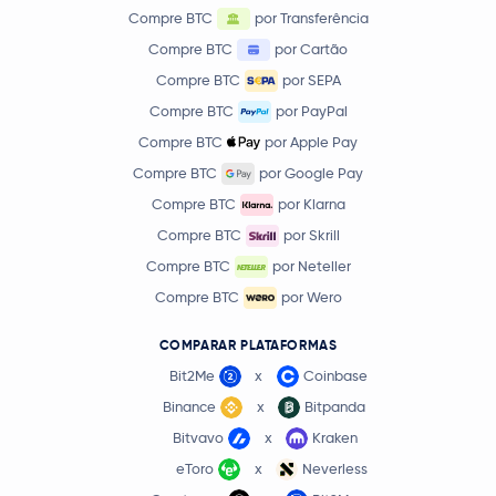
Compre BTC
por Transferência
Compre BTC
por Cartão
Compre BTC
por SEPA
Compre BTC
por PayPal
Compre BTC
por Apple Pay
Compre BTC
por Google Pay
Compre BTC
por Klarna
Compre BTC
por Skrill
Compre BTC
por Neteller
Compre BTC
por Wero
COMPARAR PLATAFORMAS
Bit2Me
x
Coinbase
Binance
x
Bitpanda
Bitvavo
x
Kraken
eToro
x
Neverless