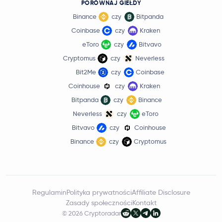
PORÓWNAJ GIEŁDY
Binance
czy
Bitpanda
Coinbase
czy
Kraken
eToro
czy
Bitvavo
Cryptomus
czy
Neverless
Bit2Me
czy
Coinbase
Coinhouse
czy
Kraken
Bitpanda
czy
Binance
Neverless
czy
eToro
Bitvavo
czy
Coinhouse
Binance
czy
Cryptomus
Regulamin
Polityka prywatności
Affiliate Disclosure
Zasady społeczności
Kontakt
© 2026 Cryptoradar