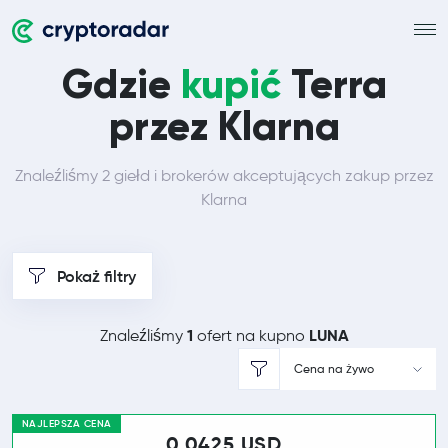
Gdzie
kupić
Terra
przez Klarna
Znaleźliśmy 2 giełd i brokerów akceptujących zakup przez
Klarna
Pokaż filtry
1
LUNA
Znaleźliśmy
ofert na kupno
Cena na żywo
NAJLEPSZA CENA
0,0425 USD