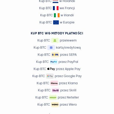
Kup BTC
w Holandii
Kup BTC
we Francji
Kup BTC
w Irlandii
Kup BTC
w Europie
KUP BTC WG METODY PŁATNOŚCI
Kup BTC
przelewem
Kup BTC
kartą kredytową
Kup BTC
przez SEPA
Kup BTC
przez PayPal
Kup BTC
przez Apple Pay
Kup BTC
przez Google Pay
Kup BTC
przez Klarna
Kup BTC
przez Skrill
Kup BTC
przez Neteller
Kup BTC
przez Wero