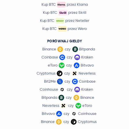
Kup BTC
przez Klarna
Kup BTC
przez Skrill
Kup BTC
przez Neteller
Kup BTC
przez Wero
PORÓWNAJ GIEŁDY
Binance
czy
Bitpanda
Coinbase
czy
Kraken
eToro
czy
Bitvavo
Cryptomus
czy
Neverless
Bit2Me
czy
Coinbase
Coinhouse
czy
Kraken
Bitpanda
czy
Binance
Neverless
czy
eToro
Bitvavo
czy
Coinhouse
Binance
czy
Cryptomus