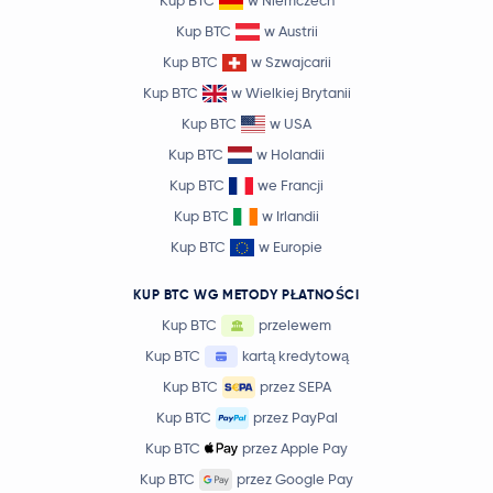
Kup BTC
w Niemczech
Kup BTC
w Austrii
Kup BTC
w Szwajcarii
Kup BTC
w Wielkiej Brytanii
Kup BTC
w USA
Kup BTC
w Holandii
Kup BTC
we Francji
Kup BTC
w Irlandii
Kup BTC
w Europie
KUP BTC WG METODY PŁATNOŚCI
Kup BTC
przelewem
Kup BTC
kartą kredytową
Kup BTC
przez SEPA
Kup BTC
przez PayPal
Kup BTC
przez Apple Pay
Kup BTC
przez Google Pay