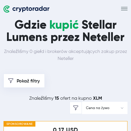
Gdzie
kupić
Stellar
Lumens przez Neteller
Znaleźliśmy 0 giełd i brokerów akceptujących zakup przez
Neteller
Pokaż filtry
15
XLM
Znaleźliśmy
ofert na kupno
Cena na żywo
SPONSOROWANE
0,17 USD