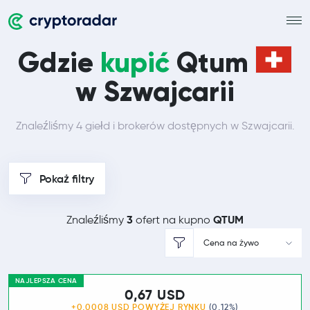
Gdzie
kupić
Qtum
w Szwajcarii
Znaleźliśmy 4 giełd i brokerów dostępnych w Szwajcarii.
Pokaż filtry
3
QTUM
Znaleźliśmy
ofert na kupno
Cena na żywo
NAJLEPSZA CENA
0,67 USD
+0,0008 USD POWYŻEJ
RYNKU
(0,12%)