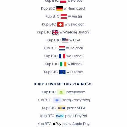
Kup BTC
w Polsce
Kup BTC
w Niemczech
Kup BTC
w Austrii
Kup BTC
w Szwajcarii
Kup BTC
w Wielkiej Brytanii
Kup BTC
w USA
Kup BTC
w Holandii
Kup BTC
we Francji
Kup BTC
w Irlandii
Kup BTC
w Europie
KUP BTC WG METODY PŁATNOŚCI
Kup BTC
przelewem
Kup BTC
kartą kredytową
Kup BTC
przez SEPA
Kup BTC
przez PayPal
Kup BTC
przez Apple Pay