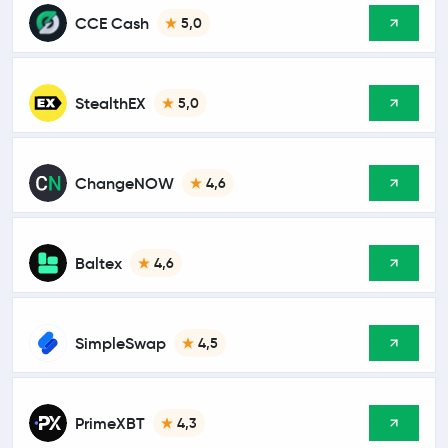
CCE Cash
5,0
StealthEX
5,0
ChangeNOW
4,6
Baltex
4,6
SimpleSwap
4,5
PrimeXBT
4,3