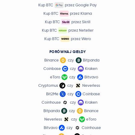
Kup BTC
przez Google Pay
Kup BTC
przez Klarna
Kup BTC
przez Skrill
Kup BTC
przez Neteller
Kup BTC
przez Wero
PORÓWNAJ GIEŁDY
Binance
czy
Bitpanda
Coinbase
czy
Kraken
eToro
czy
Bitvavo
Cryptomus
czy
Neverless
Bit2Me
czy
Coinbase
Coinhouse
czy
Kraken
Bitpanda
czy
Binance
Neverless
czy
eToro
Bitvavo
czy
Coinhouse