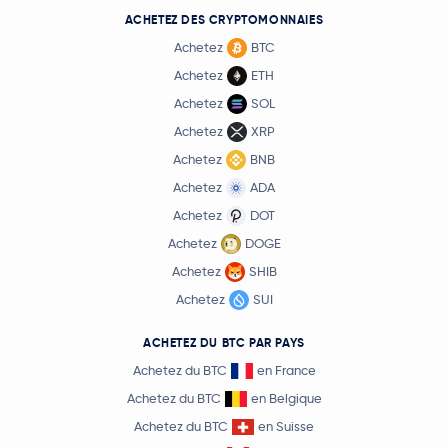
ACHETEZ DES CRYPTOMONNAIES
Achetez
BTC
Achetez
ETH
Achetez
SOL
Achetez
XRP
Achetez
BNB
Achetez
ADA
Achetez
DOT
Achetez
DOGE
Achetez
SHIB
Achetez
SUI
ACHETEZ DU BTC PAR PAYS
Achetez du BTC
en France
Achetez du BTC
en Belgique
Achetez du BTC
en Suisse