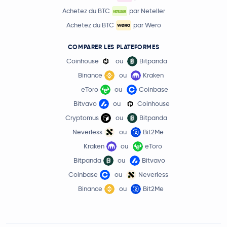
Achetez du BTC
par Neteller
Achetez du BTC
par Wero
COMPARER LES PLATEFORMES
Coinhouse
ou
Bitpanda
Binance
ou
Kraken
eToro
ou
Coinbase
Bitvavo
ou
Coinhouse
Cryptomus
ou
Bitpanda
Neverless
ou
Bit2Me
Kraken
ou
eToro
Bitpanda
ou
Bitvavo
Coinbase
ou
Neverless
Binance
ou
Bit2Me