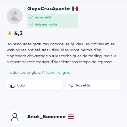
4,96 $US
GoyoCruzAponte
Polkadot
DOT
0,0 %
Achat vérifié
Utilisateur vérifié
0,000007 $US
SHIBA INU
SHIB
1,1 %
4,2
les ressources gratuites comme les guides, les articles et les
33,59 $US
Avalanche
AVAX
webinaires ont été très utiles, elles m'ont permis d'en
0,9 %
apprendre davantage sur les techniques de trading. mais le
support devrait essayer d'accélérer son temps de réponse.
14,19 $US
Uniswap
UNI
-0,2 %
Traduit de anglais.
Afficher l'original
Crypto.com Coin
CRO
Utile
Pas utile
NEAR Protocol
NEAR
OKB
OKB
Anak_Boonmee
BitTensor
TAO