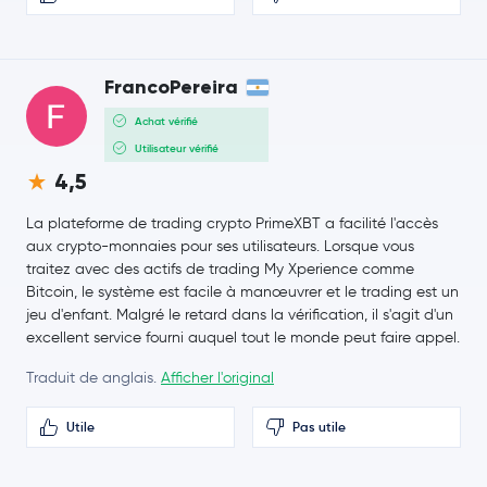
Canton Network
CC
Gram (prev. Toncoin)
GRAM
FrancoPereira
89,01 $US
Achat vérifié
Litecoin
LTC
-2,0 %
Utilisateur vérifié
4,5
Wrapped eETH
WEETH
La plateforme de trading crypto PrimeXBT a facilité l'accès
aux crypto-monnaies pour ses utilisateurs. Lorsque vous
Global Dollar
USDG
traitez avec des actifs de trading My Xperience comme
Bitcoin, le système est facile à manœuvrer et le trading est un
sUSDS
sUSDS
jeu d'enfant. Malgré le retard dans la vérification, il s'agit d'un
excellent service fourni auquel tout le monde peut faire appel.
Hedera Hashgraph
HBAR
Traduit de anglais.
Afficher l'original
PayPal USD
PYUSD
Utile
Pas utile
Sui
SUI