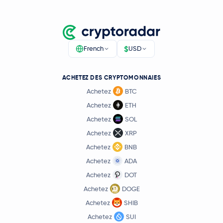
GHO
GHO
Lighter
LIT
$
French
USD
Filecoin
FIL
Stable
STABLE
ACHETEZ DES CRYPTOMONNAIES
Achetez
BTC
Usual USD
USD0
Achetez
ETH
Achetez
SOL
Venice Token
VVV
Achetez
XRP
Achetez
BNB
NEM
XEM
Achetez
ADA
Cosmos
ATOM
Achetez
DOT
Achetez
DOGE
Flare Network
FLR
Achetez
SHIB
Achetez
SUI
币安人生
币安人生