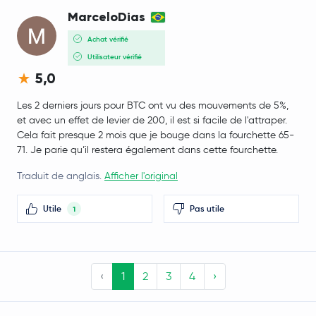
KuCoin Token
KCS
MarceloDias
Achat vérifié
Kelp DAO Restaked ETH
RSETH
Utilisateur vérifié
5,0
Ethena
ENA
Les 2 derniers jours pour BTC ont vu des mouvements de 5%,
Polygon Ecosystem Token
POL
et avec un effet de levier de 200, il est si facile de l'attraper.
Cela fait presque 2 mois que je bouge dans la fourchette 65-
71. Je parie qu’il restera également dans cette fourchette.
Jupiter Perpetuals Liquidity Provider Token
JLP
Traduit de anglais.
Afficher l'original
Gatechain Token
GT
Utile
Pas utile
1
mETH
METH
Lombard Staked BTC
LBTC
‹
1
2
3
4
›
Kinetiq Staked HYPE
KHYPE