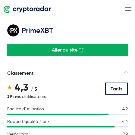
PrimeXBT
Aller au site
Classement
4,3
Tarifs
/ 5
39
avis d'utilisateurs
Facilité d'utilisation
4,2
Rapport qualité / prix
4,4
Vérification
3,9