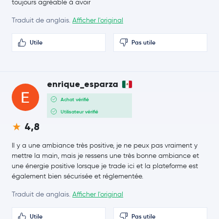
toujours agréable à avoir
Coinbase Wrapped BTC
CBBTC
Traduit de anglais.
Afficher l'original
44,55 $US
Chainlink
LINK
-0,3 %
Utile
Pas utile
0,17 $US
Stellar Lumens
XLM
0,1 %
enrique_esparza
Dai
DAI
Achat vérifié
Utilisateur vérifié
409,96 $US
4,8
Bitcoin Cash
BCH
-0,9 %
Il y a une ambiance très positive, je ne peux pas vraiment y
Toncoin
TON
mettre la main, mais je ressens une très bonne ambiance et
une énergie positive lorsque je trade ici et la plateforme est
également bien sécurisée et réglementée.
USD1
USD1
Traduit de anglais.
Afficher l'original
Ethena USDe
USDE
Utile
Pas utile