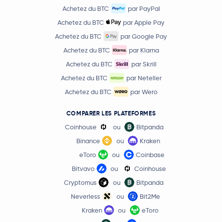
Achetez du BTC
par PayPal
Injective Protocol
INJ
Achetez du BTC
par Apple Pay
Achetez du BTC
par Google Pay
Solv Protocol solvBTC
SOLVBTC
Achetez du BTC
par Klarna
Achetez du BTC
par Skrill
Marinade Staked Sol
MSOL
Achetez du BTC
par Neteller
Achetez du BTC
par Wero
Aerodrome Finance
AERO
COMPARER LES PLATEFORMES
Pudgy Penguins
PENGU
Coinhouse
ou
Bitpanda
Binance
ou
Kraken
VeChain
VET
eToro
ou
Coinbase
71,04 $US
Bitvavo
ou
Coinhouse
Dash
DASH
-2,0 %
Cryptomus
ou
Bitpanda
Neverless
ou
Bit2Me
Ether.fi
ETHFI
Kraken
ou
eToro