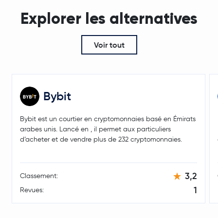
Algorand
ALGO
Explorer les alternatives
Kaspa
KAS
Voir tout
Beldex
BDX
Quant
QNT
Bybit
Render
RENDER
Bybit est un courtier en cryptomonnaies basé en Émirats
Liquid Staked Ethereum
LSETH
arabes unis. Lancé en , il permet aux particuliers
d’acheter et de vendre plus de 232 cryptomonnaies.
USD Coin.E
USDC.e
Binance Staked SOL
BNSOL
3,2
Classement:
1
Revues:
Jupiter Exchange Token
JUP