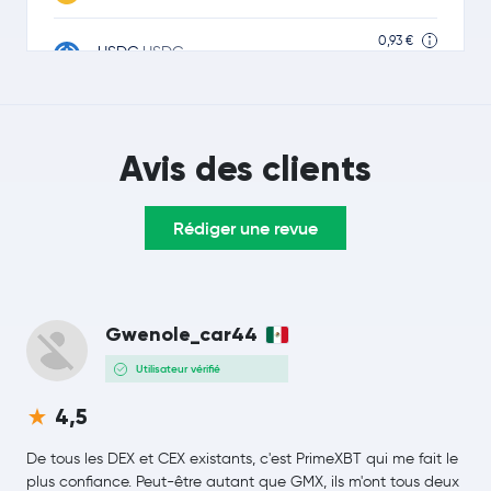
0,93 €
USDC
USDC
-0,0 %
1,10 $US
Ripple
XRP
-1,0 %
Avis des clients
82,56 $US
Solana
SOL
0,1 %
Rédiger une revue
TRON
TRX
Lido Staked Ether
STETH
Gwenole_car44
Hyperliquid
HYPE
Utilisateur vérifié
4,5
0,20 $US
Dogecoin
DOGE
-0,7 %
De tous les DEX et CEX existants, c'est PrimeXBT qui me fait le
plus confiance. Peut-être autant que GMX, ils m'ont tous deux