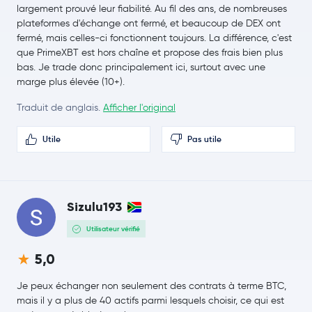
Usds
USDS
largement prouvé leur fiabilité. Au fil des ans, de nombreuses
plateformes d'échange ont fermé, et beaucoup de DEX ont
LEO Token
LEO
fermé, mais celles-ci fonctionnent toujours. La différence, c'est
que PrimeXBT est hors chaîne et propose des frais bien plus
bas. Je trade donc principalement ici, surtout avec une
Rain Protocol
RAIN
marge plus élevée (10+).
Wrapped Liquid Staked Ether 2.0
WSTETH
Traduit de anglais.
Afficher l'original
Utile
Pas utile
Zcash
ZEC
Wrapped Bitcoin
WBTC
Sizulu193
0,24 $US
Cardano
ADA
-0,9 %
Utilisateur vérifié
Monero
XMR
5,0
Je peux échanger non seulement des contrats à terme BTC,
whitebit-coin
WBT
mais il y a plus de 40 actifs parmi lesquels choisir, ce qui est