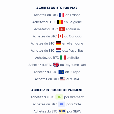
ACHETEZ DU BTC PAR PAYS
Arbitrum
ARB
Achetez du BTC
en France
Achetez du BTC
en Belgique
Aptos
APT
Achetez du BTC
en Suisse
Achetez du BTC
au Canada
TrueUSD
TUSD
Achetez du BTC
en Allemagne
Jupiter Staked SOL
JUPSOL
Achetez du BTC
aux Pays-Bas
Achetez du BTC
en Italie
Bitway
BTW
Achetez du BTC
au Royaume-Uni
Achetez du BTC
en Europe
Nexo
NEXO
Achetez du BTC
aux USA
PancakeSwap
CAKE
ACHETEZ PAR MODE DE PAIEMENT
Achetez du BTC
par Virement
Morpho
MORPHO
Achetez du BTC
par Carte
Achetez du BTC
par SEPA
Wrapped TRX
WTRX