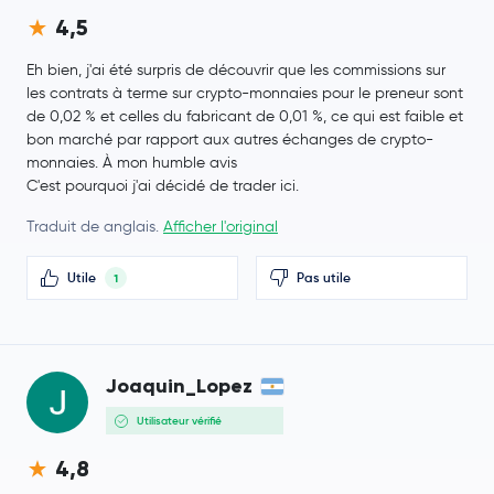
4,5
PAX Gold
PAXG
Eh bien, j'ai été surpris de découvrir que les commissions sur
les contrats à terme sur crypto-monnaies pour le preneur sont
Ondo
ONDO
de 0,02 % et celles du fabricant de 0,01 %, ce qui est faible et
bon marché par rapport aux autres échanges de crypto-
Official World Liberty Financial
WLFI
monnaies. À mon humble avis
C'est pourquoi j'ai décidé de trader ici.
Ethena Staked USDe
SUSDE
Traduit de anglais.
Afficher l'original
MemeCore
M
Utile
Pas utile
1
Falcon USD
USDF
Mantle
MNT
Joaquin_Lopez
Utilisateur vérifié
Aave
AAVE
4,8
BFUSD
BFUSD