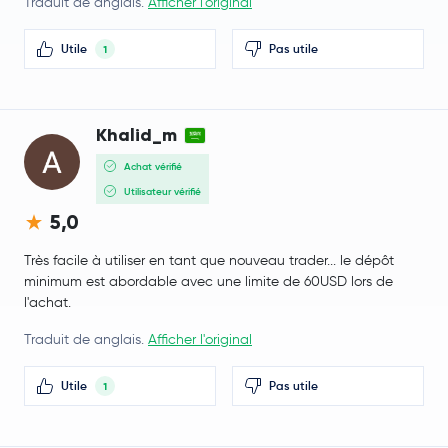
Traduit de anglais.
Afficher l'original
Tether Gold
XAUT
Utile
Pas utile
1
Aster
ASTER
Ethereum Classic
ETC
Khalid_m
Achat vérifié
Pi Network
PI
Utilisateur vérifié
5,0
JUST
JST
Très facile à utiliser en tant que nouveau trader... le dépôt
Jito Staked SOL
JITOSOL
minimum est abordable avec une limite de 60USD lors de
l'achat.
Rocket Pool ETH
RETH
Traduit de anglais.
Afficher l'original
Wrapped BNB
WBNB
Utile
Pas utile
1
Pump.fun
PUMP