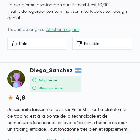
La plateforme cryptographique Primexbt est 10/10.
USDD
USDD
Il suffit de regarder son terminal, son interface et son design
génial…
Sky
SKY
Traduit de anglais.
Afficher l'original
SyrupUSDC
SYRUPUSDC
Utile
Pas utile
Pepe
PEPE
Diego_Sanchez
Internet Computer
ICP
Achat vérifié
Fantom
FTM
Utilisateur vérifié
4,8
WETH
WETH
Je souhaite laisser mon avis sur PrimeXBT ici. La plateforme
de trading est à la pointe de la technologie et de
Bitget Token
BGB
nombreuses fonctionnalités avancées sont disponibles pour
un trading efficace. Tout fonctionne très bien et rapidement!
Worldcoin
WLD