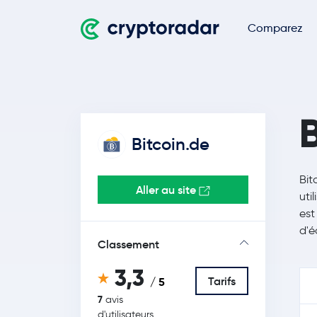
Comparez
Bitcoin.de
Bit
Aller au site
uti
est
d'é
Classement
3,3
Tarifs
/ 5
7
avis
d'utilisateurs