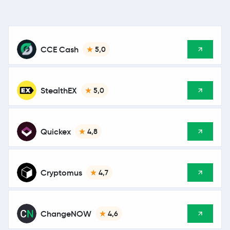
CCE Cash
5,0
StealthEX
5,0
Quickex
4,8
Cryptomus
4,7
ChangeNOW
4,6