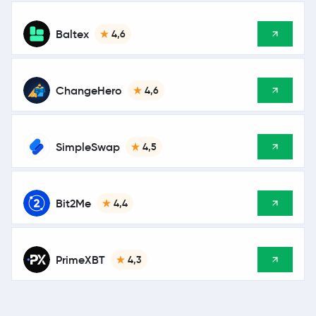
Baltex
4,6
ChangeHero
4,6
SimpleSwap
4,5
Bit2Me
4,4
PrimeXBT
4,3