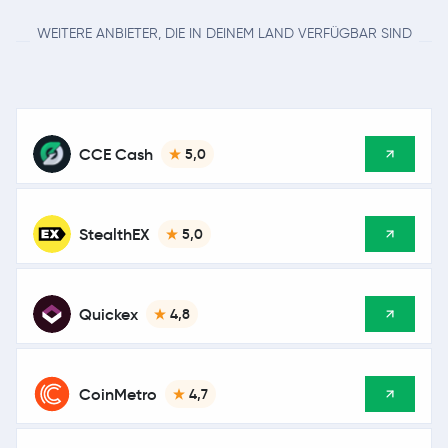
WEITERE ANBIETER, DIE IN DEINEM LAND VERFÜGBAR SIND
CCE Cash
5,0
StealthEX
5,0
Quickex
4,8
CoinMetro
4,7