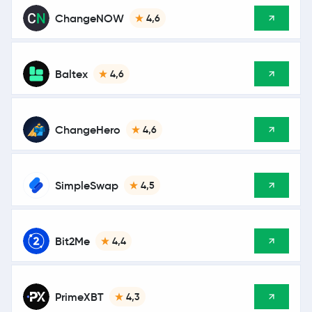
ChangeNOW
4,6
Baltex
4,6
ChangeHero
4,6
SimpleSwap
4,5
Bit2Me
4,4
PrimeXBT
4,3