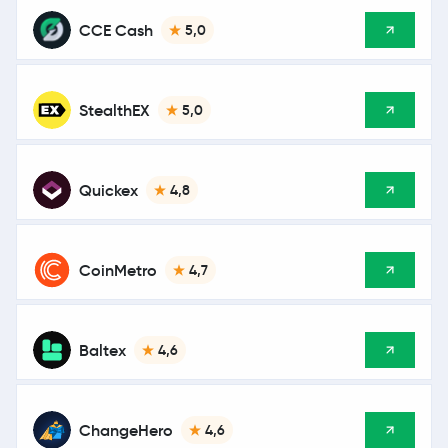
CCE Cash
5,0
StealthEX
5,0
Quickex
4,8
CoinMetro
4,7
Baltex
4,6
ChangeHero
4,6