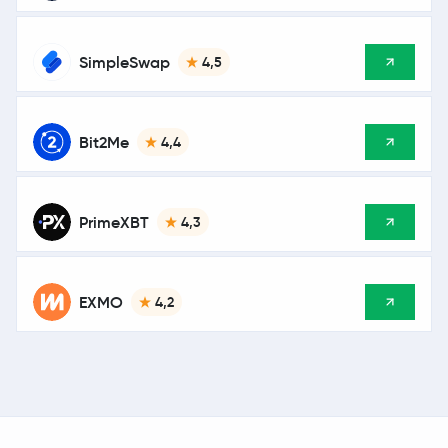
SimpleSwap
4,5
Bit2Me
4,4
PrimeXBT
4,3
EXMO
4,2