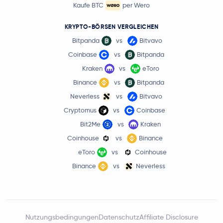
Kaufe BTC
per Wero
KRYPTO-BÖRSEN VERGLEICHEN
Bitpanda
vs
Bitvavo
Coinbase
vs
Bitpanda
Kraken
vs
eToro
Binance
vs
Bitpanda
Neverless
vs
Bitvavo
Cryptomus
vs
Coinbase
Bit2Me
vs
Kraken
Coinhouse
vs
Binance
eToro
vs
Coinhouse
Binance
vs
Neverless
Nutzungsbedingungen
Datenschutz
Affiliate Disclosure