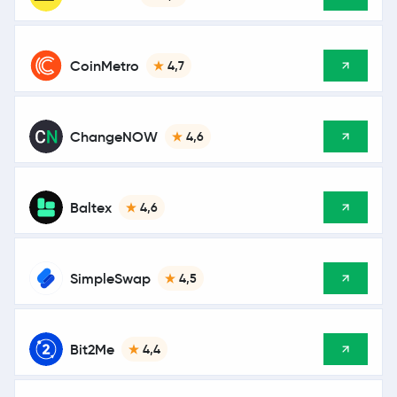
CoinMetro
4,7
ChangeNOW
4,6
Baltex
4,6
SimpleSwap
4,5
Bit2Me
4,4