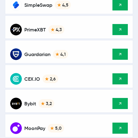
SimpleSwap
4,5
PrimeXBT
4,3
Guardarian
4,1
CEX.IO
2,6
Bybit
3,2
MoonPay
5,0