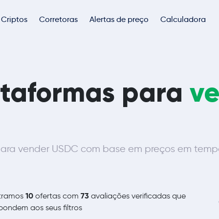
Criptos
Corretoras
Alertas de preço
Calculadora
ataformas para
v
ara vender USDC com base em preços em tempo r
10
73
tramos
ofertas com
avaliações verificadas que
pondem aos seus filtros