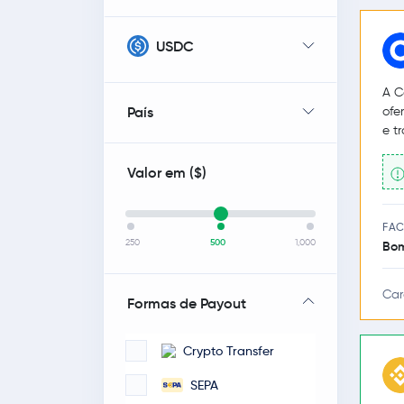
USDC
A C
País
ofe
e t
Valor em (
$
)
FAC
250
500
1,000
Bo
Car
Formas de Payout
Crypto Transfer
SEPA