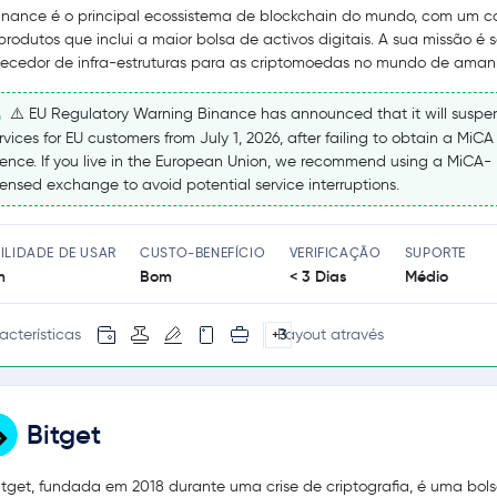
inance é o principal ecossistema de blockchain do mundo, com um c
produtos que inclui a maior bolsa de activos digitais. A sua missão é s
necedor de infra-estruturas para as criptomoedas no mundo de aman
⚠️ EU Regulatory Warning Binance has announced that it will suspe
rvices for EU customers from July 1, 2026, after failing to obtain a MiCA
cence. If you live in the European Union, we recommend using a MiCA-
censed exchange to avoid potential service interruptions.
ILIDADE DE USAR
CUSTO-BENEFÍCIO
VERIFICAÇÃO
SUPORTE
m
Bom
< 3 Dias
Médio
acterísticas
Payout através
+3
Bitget
itget, fundada em 2018 durante uma crise de criptografia, é uma bol