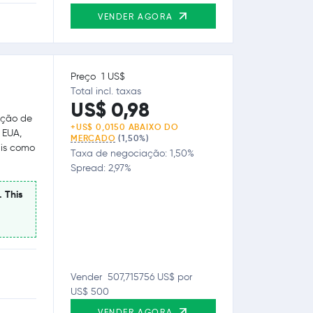
VENDER AGORA
Preço 1 US$
Total incl. taxas
US$ 0,98
ação de
+US$ 0,0150 ABAIXO DO
 EUA,
MERCADO
(1,50%)
ais como
Taxa de negociação: 1,50%
Spread: 2,97%
. This
Vender 507,715756 US$ por
US$ 500
VENDER AGORA