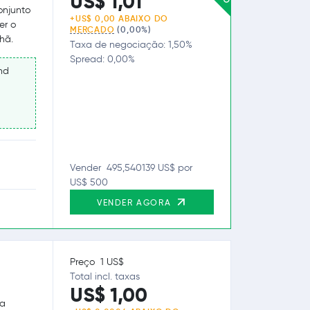
US$ 1,01
onjunto
+US$ 0,00 ABAIXO DO
er o
MERCADO
(0,00%)
hã.
Taxa de negociação: 1,50%
Spread: 0,00%
nd
Vender 495,540139 US$ por
US$ 500
VENDER AGORA
Preço 1 US$
Total incl. taxas
US$ 1,00
sa