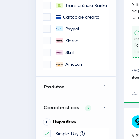
A B
Transferência Banka
de 
Cartão de crédito
for
Paypal
se
Klarna
li
li
Skrill
Amazon
FAC
Bo
Produtos
Car
Características
2
Limpar filtros
Simple-Buy
A B