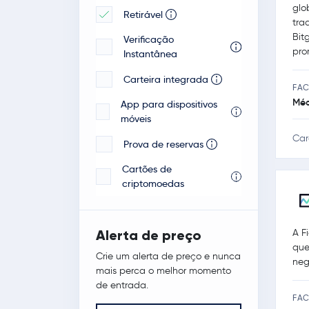
glo
Retirável
tra
Bit
Verificação
pro
Instantânea
Carteira integrada
FAC
Méd
App para dispositivos
móveis
Car
Prova de reservas
Cartões de
criptomoedas
A F
Alerta de preço
que
Crie um alerta de preço e nunca
neg
mais perca o melhor momento
de entrada.
FAC