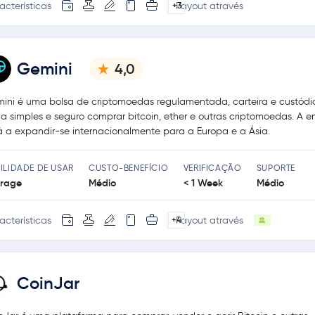
acterísticas
Payout através
+3
Gemini
4,0
ini é uma bolsa de criptomoedas regulamentada, carteira e custódi
na simples e seguro comprar bitcoin, ether e outras criptomoedas. A 
á a expandir-se internacionalmente para a Europa e a Ásia.
ILIDADE DE USAR
CUSTO-BENEFÍCIO
VERIFICAÇÃO
SUPORTE
rage
Médio
< 1 Week
Médio
acterísticas
Payout através
+4
CoinJar