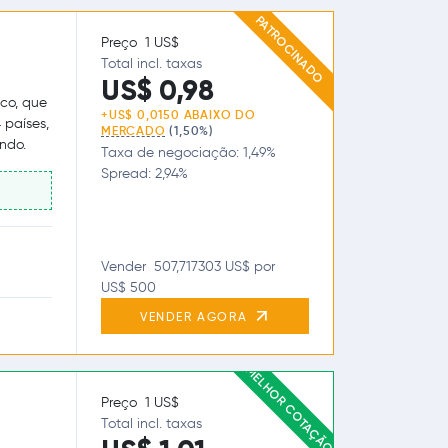
PATROCINADO
Preço 1 US$
Total incl. taxas
US$ 0,98
co, que
+US$ 0,0150 ABAIXO DO
 países,
MERCADO
(1,50%)
ndo.
Taxa de negociação: 1,49%
Spread: 2,94%
Vender 507,717303 US$ por
US$ 500
VENDER AGORA
MELHOR COTAÇÃO
Preço 1 US$
Total incl. taxas