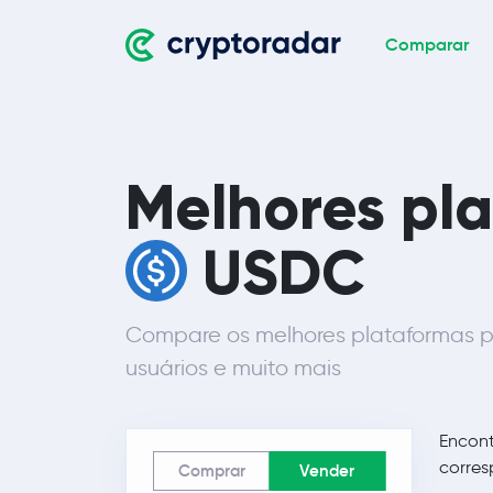
Comparar
Melhores pl
USDC
Compare os melhores plataformas p
usuários e muito mais
Encon
corres
Comprar
Vender