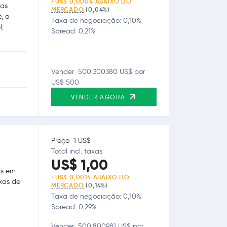
+US$ 0,0004 ABAIXO DO
ças
MERCADO
(0,04%)
e, a
Taxa de negociação: 0,10%
l,
Spread: 0,21%
Vender 500,300380 US$ por
US$ 500
VENDER AGORA
Preço 1 US$
Total incl. taxas
US$ 1,00
as em
+US$ 0,0014 ABAIXO DO
axas de
MERCADO
(0,14%)
Taxa de negociação: 0,10%
Spread: 0,29%
Vender 500,800981 US$ por