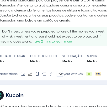
nJar é uma plataforma para comprar, vender e gerir Bitcoin e outras
ptomoedas. Atende tanto a utilizadores comuns como a comerciantes
fissionais, oferecendo ferramentas fáceis de utilizar e taxas ultra-comp
CoinJar Exchange. Entre os seus produtos, pode encontrar uma cartei
ptomoedas, uma bolsa e um cartão de crédito.
Don’t invest unless you’re prepared to lose all the money you invest. T
high‑risk investment and you should not expect to be protected if
mething goes wrong.
Take 2 mins to learn more
ILIDADE DE USAR
CUSTO-BENEFÍCIO
VERIFICAÇÃO
SUPORTE
io
Médio
Médio
Médio
acterísticas
Payout através
+2
Kucoin
uCoin é uma das dez maiores bolsas de criptomoedas do mundo, per