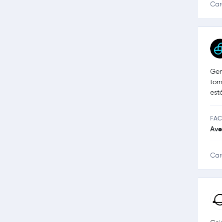
Car
Gem
tor
est
FAC
Ave
Car