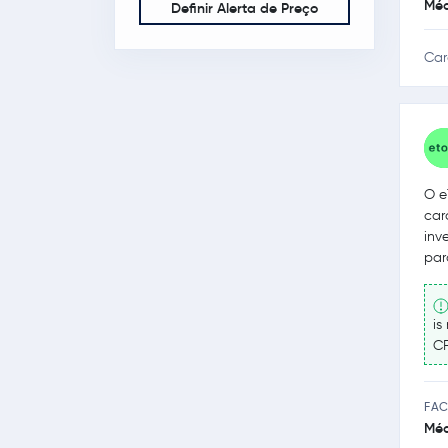
Méd
Definir Alerta de Preço
Car
O e
car
inv
par
is
CF
FAC
Méd