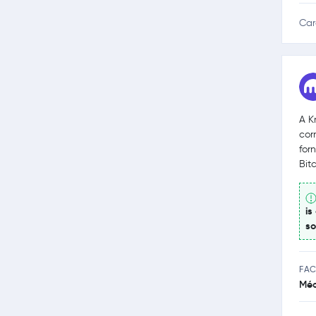
Car
A K
cor
for
Bit
is
so
FAC
Méd