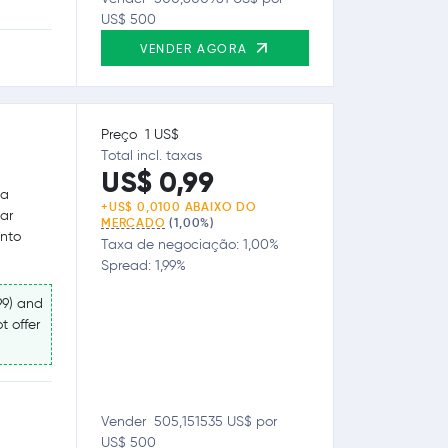
US$ 500
VENDER AGORA
Preço 1 US$
Total incl. taxas
US$ 0,99
ua
+US$ 0,0100 ABAIXO DO
ar
MERCADO
(1,00%)
anto
Taxa de negociação: 1,00%
Spread: 1,99%
99) and
t offer
Vender 505,151535 US$ por
US$ 500