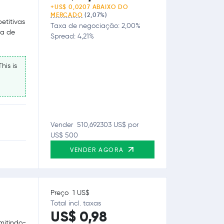
+US$ 0,0207 ABAIXO DO
MERCADO
(2,07%)
etitivas
Taxa de negociação: 2,00%
ra de
Spread: 4,21%
his is
Vender 510,692303 US$ por
US$ 500
VENDER AGORA
Preço 1 US$
Total incl. taxas
US$ 0,98
mitindo-