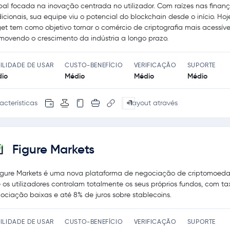
bal focada na inovação centrada no utilizador. Com raízes nas finan
dicionais, sua equipe viu o potencial do blockchain desde o início. Hoj
get tem como objetivo tornar o comércio de criptografia mais acessíve
movendo o crescimento da indústria a longo prazo.
ILIDADE DE USAR
CUSTO-BENEFÍCIO
VERIFICAÇÃO
SUPORTE
io
Médio
Médio
Médio
acterísticas
Payout através
+1
Figure Markets
igure Markets é uma nova plataforma de negociação de criptomoed
 os utilizadores controlam totalmente os seus próprios fundos, com t
ociação baixas e até 8% de juros sobre stablecoins.
ILIDADE DE USAR
CUSTO-BENEFÍCIO
VERIFICAÇÃO
SUPORTE