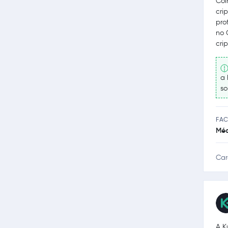
Coi
cri
pro
no 
cri
a 
so
FAC
Méd
Car
A K