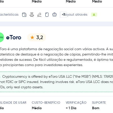
io
Médio
Médio
Médio
acterísticas
Payout através
+3
eToro
3,2
Toro é uma plataforma de negociação social com vários activos. A s
aterística de destaque é a negociação de cópias, permitindo-lhe imit
estidores de sucesso. De fácil utilização e regulamentada, é óptima t
a principiantes como para investidores experientes.
Cryptocurrency is offered by eToro USA LLC (“the MSB”) (NMLS: 17692
 not FDIC or SIPC insured. Investing involves risk. eToro USA LCC does no
Ds, only real crypto assets.
ILIDADE DE USAR
CUSTO-BENEFÍCIO
VERIFICAÇÃO
SUPORTE
io
Médio
< 1 Dia
Bom