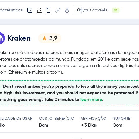
acterísticas
Payout através
+1
Kraken
3,9
raken.com é uma das maiores e mais antigas plataformas de negoci
retores de criptomoedas do mundo. Fundada em 2011 e com sede nos
nece aos utilizadores acesso a uma vasta gama de activos digitais, t
coin, Ethereum e muitas altcoins.
Don’t invest unless you’re prepared to lose all the money you invest
 a high-risk investment, and you should not expect to be protected if
mething goes wrong. Take 2 minutes to
learn more
.
ILIDADE DE USAR
CUSTO-BENEFÍCIO
VERIFICAÇÃO
SUPORTE
io
Bom
< 3 Dias
Bom