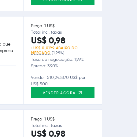
Preço 1 US$
Total incl. taxas
US$ 0,98
a que
+US$ 0,0199 ABAIXO DO
empresa
MERCADO
(1,99%)
Taxa de negociação: 1,99%
Spread: 3,90%
Vender 510,243870 US$ por
US$ 500
VENDER AGORA
Preço 1 US$
Total incl. taxas
US$ 0,98