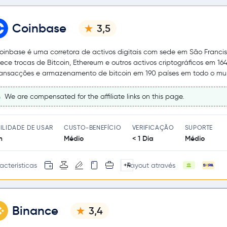
Coinbase
3,5
oinbase é uma corretora de activos digitais com sede em São Francis
rece trocas de Bitcoin, Ethereum e outros activos criptográficos em 164
ransacções e armazenamento de bitcoin em 190 países em todo o mu
We are compensated for the affiliate links on this page.
ILIDADE DE USAR
CUSTO-BENEFÍCIO
VERIFICAÇÃO
SUPORTE
m
Médio
< 1 Dia
Médio
acterísticas
Payout através
+4
Binance
3,4