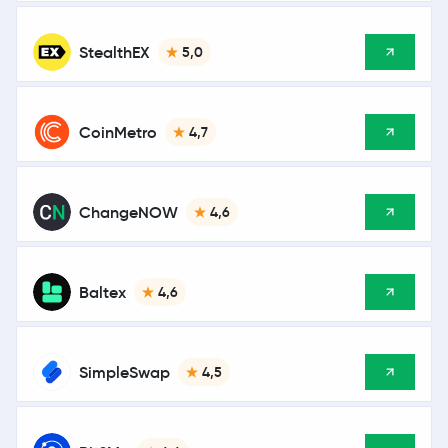
StealthEX
5,0
CoinMetro
4,7
ChangeNOW
4,6
Baltex
4,6
SimpleSwap
4,5