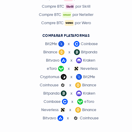
Compre BTC
por Skrill
Compre BTC
por Neteller
Compre BTC
por Wero
COMPARAR PLATAFORMAS
Bit2Me
x
Coinbase
Binance
x
Bitpanda
Bitvavo
x
Kraken
eToro
x
Neverless
Cryptomus
x
Bit2Me
Coinhouse
x
Binance
Bitpanda
x
Kraken
Coinbase
x
eToro
Neverless
x
Binance
Bitvavo
x
Coinhouse