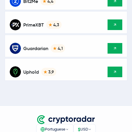
Bit2Me
4,4
PrimeXBT
4,3
Guardarian
4,1
Uphold
3,9
$
Portuguese
USD