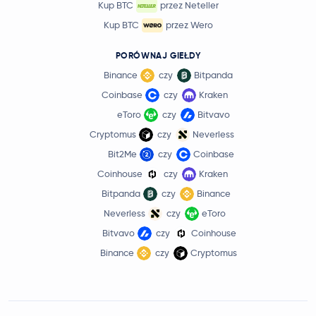
Kup BTC
przez Neteller
Kup BTC
przez Wero
PORÓWNAJ GIEŁDY
Binance
czy
Bitpanda
Coinbase
czy
Kraken
eToro
czy
Bitvavo
Cryptomus
czy
Neverless
Bit2Me
czy
Coinbase
Coinhouse
czy
Kraken
Bitpanda
czy
Binance
Neverless
czy
eToro
Bitvavo
czy
Coinhouse
Binance
czy
Cryptomus