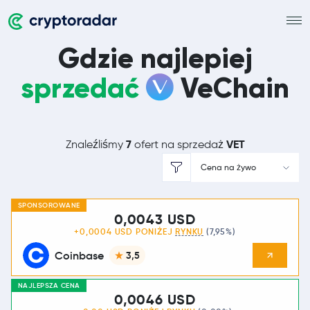
Gdzie najlepiej
sprzedać
VeChain
7
VET
Znaleźliśmy
ofert na sprzedaż
Cena na żywo
SPONSOROWANE
0,0043 USD
+0,0004 USD PONIŻEJ
RYNKU
(7,95%)
Coinbase
3,5
NAJLEPSZA CENA
0,0046 USD