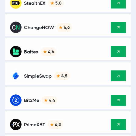
StealthEX
5,0
ChangeNOW
4,6
Baltex
4,6
SimpleSwap
4,5
Bit2Me
4,4
PrimeXBT
4,3