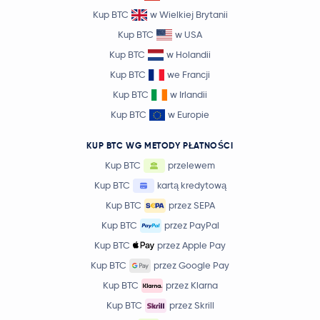
Kup BTC
w Wielkiej Brytanii
Kup BTC
w USA
Kup BTC
w Holandii
Kup BTC
we Francji
Kup BTC
w Irlandii
Kup BTC
w Europie
KUP BTC WG METODY PŁATNOŚCI
Kup BTC
przelewem
Kup BTC
kartą kredytową
Kup BTC
przez SEPA
Kup BTC
przez PayPal
Kup BTC
przez Apple Pay
Kup BTC
przez Google Pay
Kup BTC
przez Klarna
Kup BTC
przez Skrill