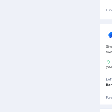
Fun
Sim
swo
you
ŁA
Bar
Fun