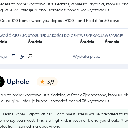
erless to broker kryptowalut z siedzibą w Wielka Brytania, który uruch
ugi w 2022 i oferuje kupno i sprzedaż ponad 266 kryptowalut.
Get a €10 bonus when you deposit €100+ and hold it for 30 days.
TWOŚĆ OBSŁUGI
STOSUNEK JAKOŚCI DO CENY
WERYFIKACJA
WSPARCIE
dnie
Średnie
Średnie
Średnie
kcje
Wypłata przez
Uphold
3,9
old to broker kryptowalut z siedzibą w Stany Zjednoczone, który uruc
je usługi w i oferuje kupno i sprzedaż ponad 38 kryptowalut.
Terms Apply. Capital at risk. Don’t invest unless you’re prepared to los
e money you invest. This is a high-risk investment, and you shouldn't 
otection if something goes wrong.