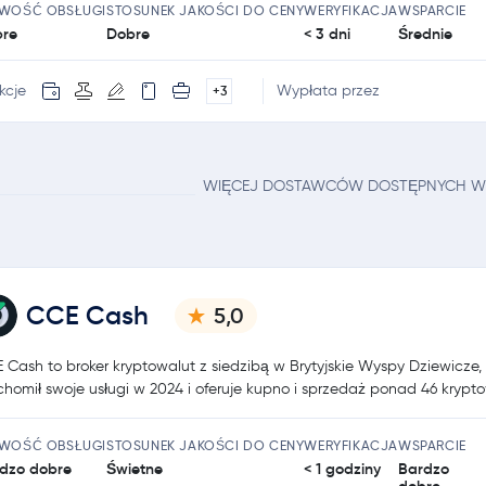
TWOŚĆ OBSŁUGI
STOSUNEK JAKOŚCI DO CENY
WERYFIKACJA
WSPARCIE
re
Dobre
< 3 dni
Średnie
kcje
Wypłata przez
+3
WIĘCEJ DOSTAWCÓW DOSTĘPNYCH W
CCE Cash
5,0
 Cash to broker kryptowalut z siedzibą w Brytyjskie Wyspy Dziewicze, 
chomił swoje usługi w 2024 i oferuje kupno i sprzedaż ponad 46 krypto
TWOŚĆ OBSŁUGI
STOSUNEK JAKOŚCI DO CENY
WERYFIKACJA
WSPARCIE
dzo dobre
Świetne
< 1 godziny
Bardzo
dobre