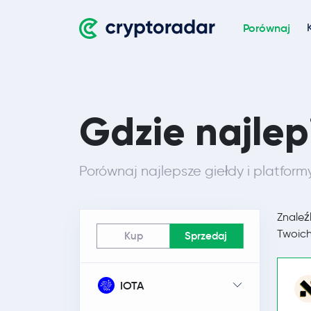
Porównaj
Gdzie najlep
Porównaj najlepsze giełdy i platform
Znaleź
Twoich
Kup
Sprzedaj
IOTA