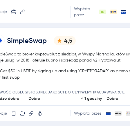
Wypłata
kcje
przez
SimpleSwap
4,5
pleSwap to broker kryptowalut z siedzibą w Wyspy Marshalla, który u
je usługi w 2018 i oferuje kupno i sprzedaż ponad 42 kryptowalut.
Get $50 in USDT by signing up and using "CRYPTORADAR" as promo c
r first swap
TWOŚĆ OBSŁUGI
STOSUNEK JAKOŚCI DO CENY
WERYFIKACJA
WSPARCIE
dzo dobre
Dobre
< 1 godziny
Dobre
kcje
Wypłata przez