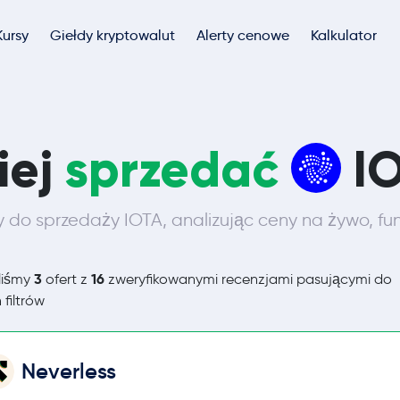
Kursy
Giełdy kryptowalut
Alerty cenowe
Kalkulator
iej
sprzedać
I
y do sprzedaży IOTA, analizując ceny na żywo, fu
3
16
liśmy
ofert z
zweryfikowanymi recenzjami pasującymi do
 filtrów
Neverless