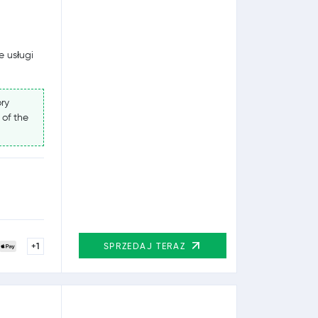
e usługi
ry
 of the
+1
SPRZEDAJ TERAZ