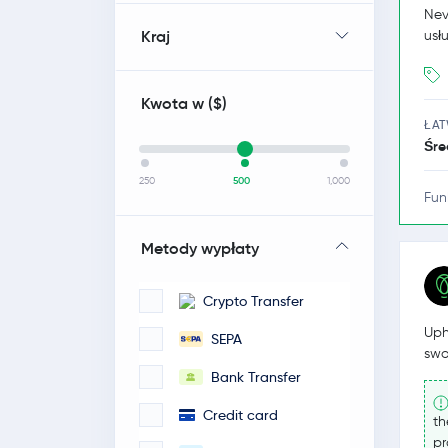
Nev
Kraj
usł
Kwota w (
$
)
ŁA
Śre
250
500
1,000
Fun
Metody wypłaty
Crypto Transfer
Uph
SEPA
swo
Bank Transfer
Credit card
th
pr