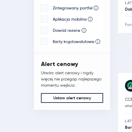
ŁA
Zintegrowany portfel
Dob
Aplikacja mobilna
Fun
Dowód rezerw
Karty kryptowalutowe
Alert cenowy
Utwórz alert cenowy i nigdy
więcej nie przegap najlepszego
momentu wejścia.
Ustaw alert cenowy
CCE
uru
ŁA
Bar