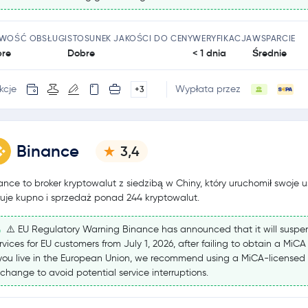
TWOŚĆ OBSŁUGI
STOSUNEK JAKOŚCI DO CENY
WERYFIKACJA
WSPARCIE
re
Dobre
< 1 dnia
Średnie
kcje
Wypłata przez
+3
Binance
3,4
ance to broker kryptowalut z siedzibą w Chiny, który uruchomił swoje us
ruje kupno i sprzedaż ponad 244 kryptowalut.
⚠️ EU Regulatory Warning Binance has announced that it will suspe
rvices for EU customers from July 1, 2026, after failing to obtain a MiCA
 you live in the European Union, we recommend using a MiCA-licensed
change to avoid potential service interruptions.