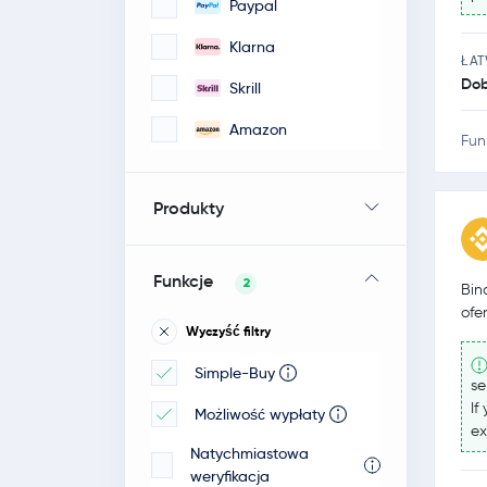
Paypal
Klarna
ŁA
Dob
Skrill
Amazon
Fun
Produkty
Funkcje
2
Bin
ofe
Wyczyść filtry
Simple-Buy
se
If
Możliwość wypłaty
ex
Natychmiastowa
weryfikacja