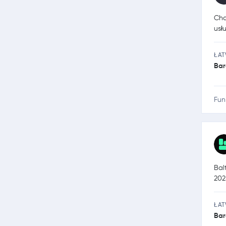
Cha
usł
ŁA
Bar
Fun
Bal
202
ŁA
Bar