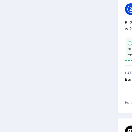
Bit
w 2
au
cr
ŁA
Bar
Fun