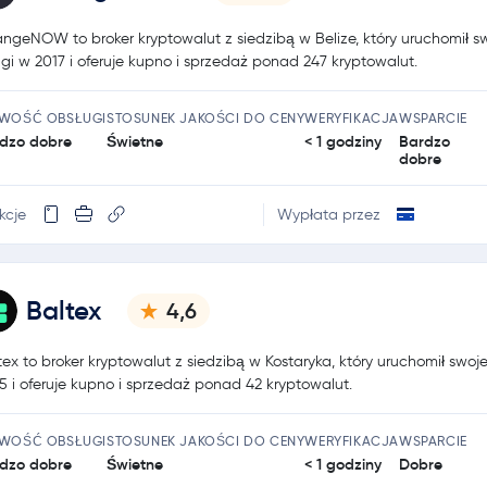
ngeNOW to broker kryptowalut z siedzibą w Belize, który uruchomił s
ugi w 2017 i oferuje kupno i sprzedaż ponad 247 kryptowalut.
TWOŚĆ OBSŁUGI
STOSUNEK JAKOŚCI DO CENY
WERYFIKACJA
WSPARCIE
dzo dobre
Świetne
< 1 godziny
Bardzo
dobre
kcje
Wypłata przez
Baltex
4,6
tex to broker kryptowalut z siedzibą w Kostaryka, który uruchomił swoje
5 i oferuje kupno i sprzedaż ponad 42 kryptowalut.
TWOŚĆ OBSŁUGI
STOSUNEK JAKOŚCI DO CENY
WERYFIKACJA
WSPARCIE
dzo dobre
Świetne
< 1 godziny
Dobre