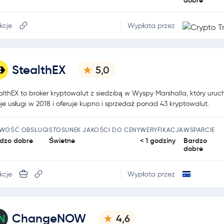
kcje
Wypłata przez
StealthEX
5,0
althEX to broker kryptowalut z siedzibą w Wyspy Marshalla, który uruc
je usługi w 2018 i oferuje kupno i sprzedaż ponad 43 kryptowalut.
TWOŚĆ OBSŁUGI
STOSUNEK JAKOŚCI DO CENY
WERYFIKACJA
WSPARCIE
dzo dobre
Świetne
< 1 godziny
Bardzo
dobre
kcje
Wypłata przez
ChangeNOW
4,6