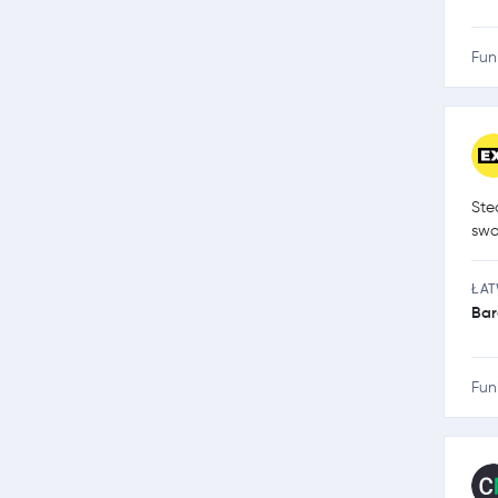
Fun
Ste
swo
ŁA
Bar
Fun