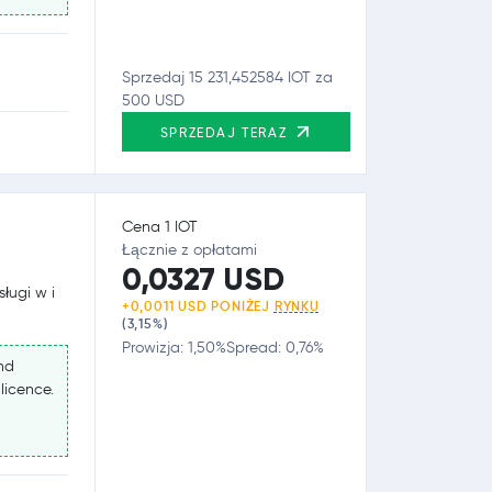
Sprzedaj 15 231,452584 IOT za
500 USD
SPRZEDAJ TERAZ
Cena 1 IOT
Łącznie z opłatami
0,0327 USD
ługi w i
+0,0011 USD PONIŻEJ
RYNKU
(3,15%)
Prowizja: 1,50%
Spread: 0,76%
nd
 licence.