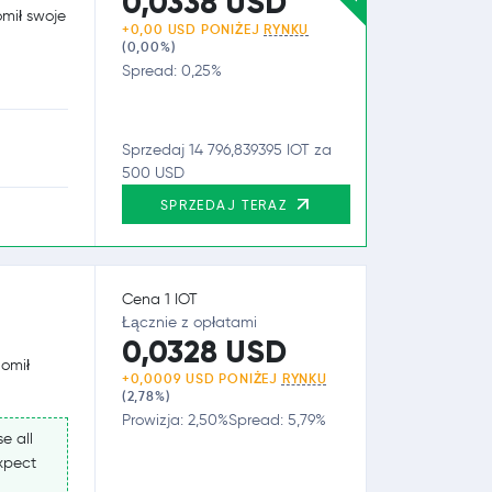
0,0338 USD
omił swoje
+0,00 USD PONIŻEJ
RYNKU
(0,00%)
Spread: 0,25%
Sprzedaj 14 796,839395 IOT za
500 USD
SPRZEDAJ TERAZ
Cena 1 IOT
Łącznie z opłatami
0,0328 USD
homił
+0,0009 USD PONIŻEJ
RYNKU
(2,78%)
Prowizja: 2,50%
Spread: 5,79%
e all
expect