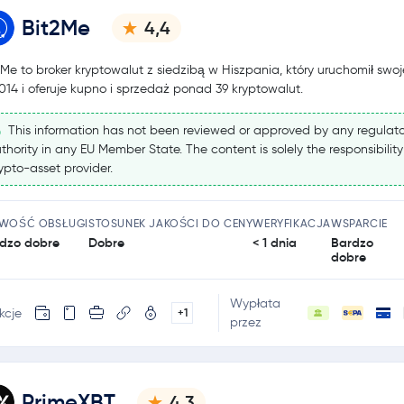
Bit2Me
4,4
2Me to broker kryptowalut z siedzibą w Hiszpania, który uruchomił swoj
014 i oferuje kupno i sprzedaż ponad 39 kryptowalut.
This information has not been reviewed or approved by any regulato
thority in any EU Member State. The content is solely the responsibility
ypto-asset provider.
TWOŚĆ OBSŁUGI
STOSUNEK JAKOŚCI DO CENY
WERYFIKACJA
WSPARCIE
dzo dobre
Dobre
< 1 dnia
Bardzo
dobre
Wypłata
kcje
+1
przez
PrimeXBT
4,3