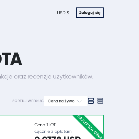
Zaloguj się
USD $
OTA
nkcje oraz recenzje użytkowników.
Cena na żywo
SORTUJ WEDŁUG
NAJLEPSZA CENA
Cena 1 IOT
Łącznie z opłatami