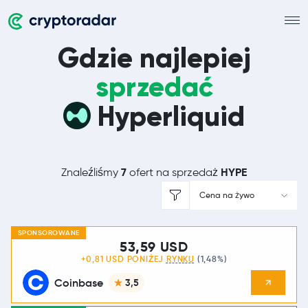
Gdzie najlepiej
sprzedać
Hyperliquid
7
HYPE
Znaleźliśmy
ofert na sprzedaż
Cena na żywo
SPONSOROWANE
53,59 USD
+0,81 USD PONIŻEJ
RYNKU
(1,48%)
Coinbase
3,5