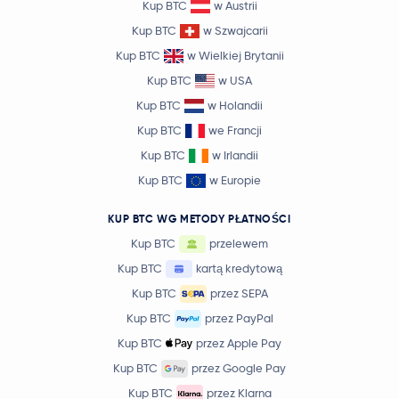
Kup BTC
w Austrii
Kup BTC
w Szwajcarii
Kup BTC
w Wielkiej Brytanii
Kup BTC
w USA
Kup BTC
w Holandii
Kup BTC
we Francji
Kup BTC
w Irlandii
Kup BTC
w Europie
KUP BTC WG METODY PŁATNOŚCI
Kup BTC
przelewem
Kup BTC
kartą kredytową
Kup BTC
przez SEPA
Kup BTC
przez PayPal
Kup BTC
przez Apple Pay
Kup BTC
przez Google Pay
Kup BTC
przez Klarna