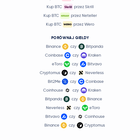
Kup BTC
przez Skrill
Kup BTC
przez Neteller
Kup BTC
przez Wero
PORÓWNAJ GIEŁDY
Binance
czy
Bitpanda
Coinbase
czy
Kraken
eToro
czy
Bitvavo
Cryptomus
czy
Neverless
Bit2Me
czy
Coinbase
Coinhouse
czy
Kraken
Bitpanda
czy
Binance
Neverless
czy
eToro
Bitvavo
czy
Coinhouse
Binance
czy
Cryptomus