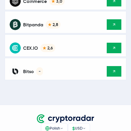
Coinmerce
3,0
Bitpanda
2,8
CEX.IO
2,6
Bitso
-
$
Polish
USD