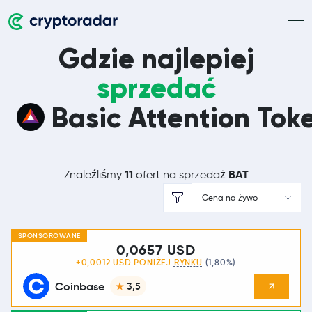
Gdzie najlepiej
sprzedać
Basic Attention Tok
11
BAT
Znaleźliśmy
ofert na sprzedaż
Cena na żywo
SPONSOROWANE
0,0657 USD
+0,0012 USD PONIŻEJ
RYNKU
(1,80%)
Coinbase
3,5