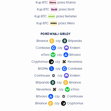
Kup BTC
przez Klarna
Kup BTC
przez Skrill
Kup BTC
przez Neteller
Kup BTC
przez Wero
PORÓWNAJ GIEŁDY
Binance
czy
Bitpanda
Coinbase
czy
Kraken
eToro
czy
Bitvavo
Cryptomus
czy
Neverless
Bit2Me
czy
Coinbase
Coinhouse
czy
Kraken
Bitpanda
czy
Binance
Neverless
czy
eToro
Bitvavo
czy
Coinhouse
Binance
czy
Cryptomus