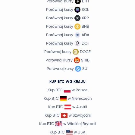
Porównaj kursy
ETH
Porównaj kursy
SOL
Porównaj kursy
XRP
Porównaj kursy
BNB
Porównaj kursy
ADA
Porównaj kursy
DOT
Porównaj kursy
DOGE
Porównaj kursy
SHIB
Porównaj kursy
SUI
KUP BTC WG KRAJU
Kup BTC
w Polsce
Kup BTC
w Niemczech
Kup BTC
w Austrii
Kup BTC
w Szwajcarii
Kup BTC
w Wielkiej Brytanii
Kup BTC
w USA