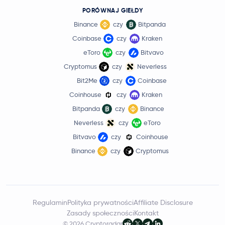
PORÓWNAJ GIEŁDY
Binance
czy
Bitpanda
Coinbase
czy
Kraken
eToro
czy
Bitvavo
Cryptomus
czy
Neverless
Bit2Me
czy
Coinbase
Coinhouse
czy
Kraken
Bitpanda
czy
Binance
Neverless
czy
eToro
Bitvavo
czy
Coinhouse
Binance
czy
Cryptomus
Regulamin
Polityka prywatności
Affiliate Disclosure
Zasady społeczności
Kontakt
© 2026 Cryptoradar