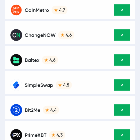
CoinMetro
4,7
ChangeNOW
4,6
Baltex
4,6
SimpleSwap
4,5
Bit2Me
4,4
PrimeXBT
4,3