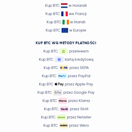
Kup BTC
w Holandii
Kup BTC
we Francji
Kup BTC
w Irlandii
Kup BTC
w Europie
KUP BTC WG METODY PŁATNOŚCI
Kup BTC
przelewem
Kup BTC
kartą kredytową
Kup BTC
przez SEPA
Kup BTC
przez PayPal
Kup BTC
przez Apple Pay
Kup BTC
przez Google Pay
Kup BTC
przez Klarna
Kup BTC
przez Skrill
Kup BTC
przez Neteller
Kup BTC
przez Wero