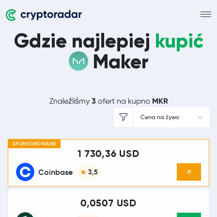
Gdzie najlepiej
kupić
Maker
3
MKR
Znaleźliśmy
ofert na kupno
Cena na żywo
SPONSOROWANE
1 730,36 USD
Coinbase
3,5
0,0507 USD