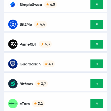
SimpleSwap
4,5
Bit2Me
4,4
PrimeXBT
4,3
Guardarian
4,1
Bitfinex
3,7
eToro
3,2