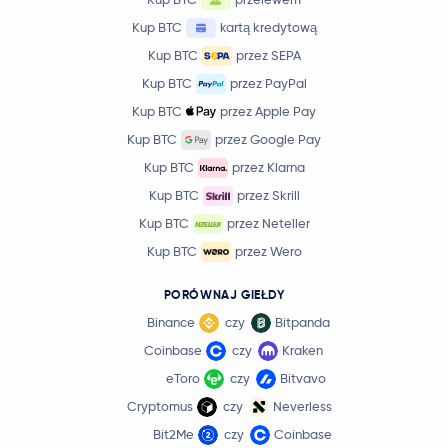
Kup BTC
kartą kredytową
Kup BTC
przez SEPA
Kup BTC
przez PayPal
Kup BTC
przez Apple Pay
Kup BTC
przez Google Pay
Kup BTC
przez Klarna
Kup BTC
przez Skrill
Kup BTC
przez Neteller
Kup BTC
przez Wero
PORÓWNAJ GIEŁDY
Binance
czy
Bitpanda
Coinbase
czy
Kraken
eToro
czy
Bitvavo
Cryptomus
czy
Neverless
Bit2Me
czy
Coinbase