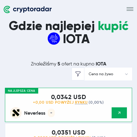
Gdzie najlepiej
kupić
IOTA
5
IOTA
Znaleźliśmy
ofert na kupno
Cena na żywo
NAJLEPSZA CENA
0,0342 USD
+0,00 USD POWYŻEJ
RYNKU
(0,00%)
Neverless
-
0,0351 USD