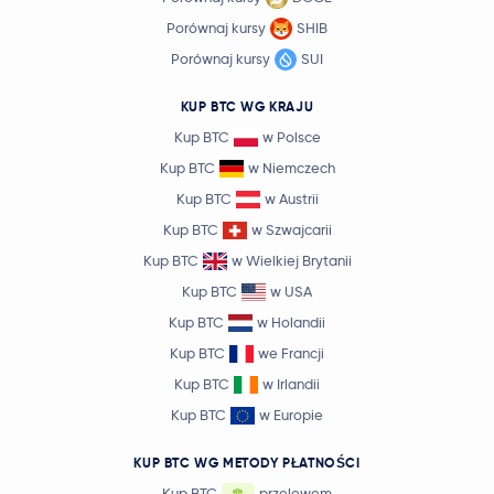
Porównaj kursy
SHIB
Porównaj kursy
SUI
KUP BTC WG KRAJU
Kup BTC
w Polsce
Kup BTC
w Niemczech
Kup BTC
w Austrii
Kup BTC
w Szwajcarii
Kup BTC
w Wielkiej Brytanii
Kup BTC
w USA
Kup BTC
w Holandii
Kup BTC
we Francji
Kup BTC
w Irlandii
Kup BTC
w Europie
KUP BTC WG METODY PŁATNOŚCI
Kup BTC
przelewem