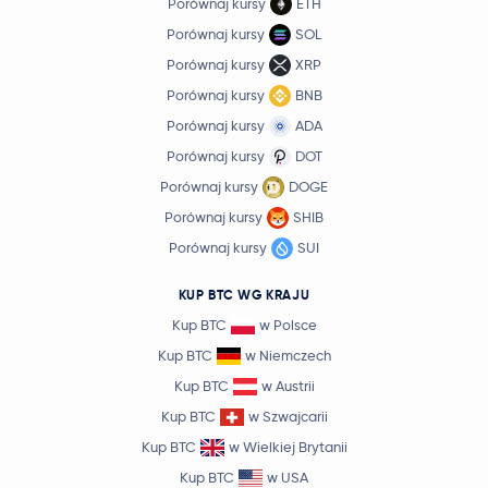
Porównaj kursy
ETH
Porównaj kursy
SOL
Porównaj kursy
XRP
Porównaj kursy
BNB
Porównaj kursy
ADA
Porównaj kursy
DOT
Porównaj kursy
DOGE
Porównaj kursy
SHIB
Porównaj kursy
SUI
KUP BTC WG KRAJU
Kup BTC
w Polsce
Kup BTC
w Niemczech
Kup BTC
w Austrii
Kup BTC
w Szwajcarii
Kup BTC
w Wielkiej Brytanii
Kup BTC
w USA