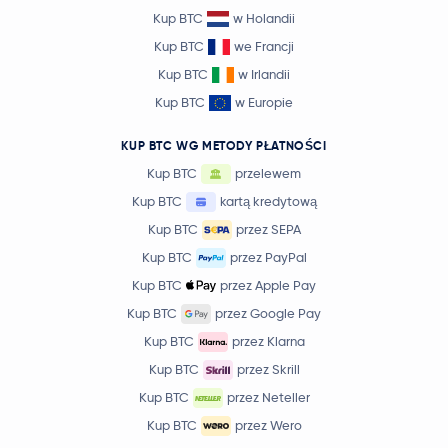
Kup BTC
w Holandii
Kup BTC
we Francji
Kup BTC
w Irlandii
Kup BTC
w Europie
KUP BTC WG METODY PŁATNOŚCI
Kup BTC
przelewem
Kup BTC
kartą kredytową
Kup BTC
przez SEPA
Kup BTC
przez PayPal
Kup BTC
przez Apple Pay
Kup BTC
przez Google Pay
Kup BTC
przez Klarna
Kup BTC
przez Skrill
Kup BTC
przez Neteller
Kup BTC
przez Wero