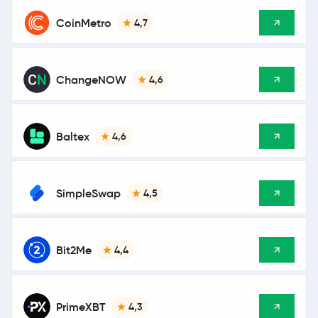
CoinMetro
4,7
ChangeNOW
4,6
Baltex
4,6
SimpleSwap
4,5
Bit2Me
4,4
PrimeXBT
4,3