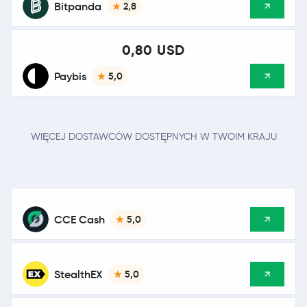
Bitpanda
2,8
0,80 USD
Paybis
5,0
WIĘCEJ DOSTAWCÓW DOSTĘPNYCH W TWOIM KRAJU
CCE Cash
5,0
StealthEX
5,0