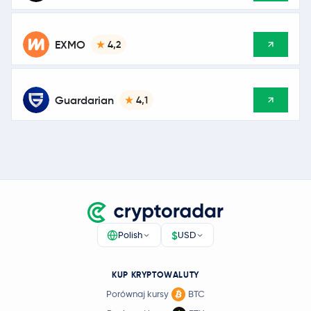
EXMO
4,2
Guardarian
4,1
$
Polish
USD
KUP KRYPTOWALUTY
Porównaj kursy
BTC