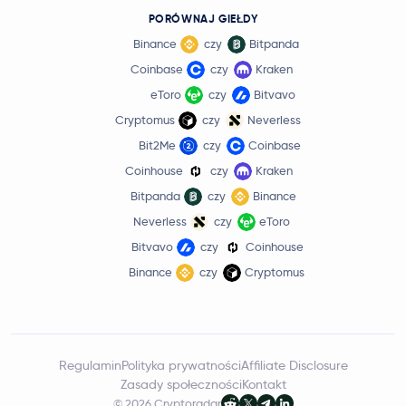
PORÓWNAJ GIEŁDY
Binance
czy
Bitpanda
Coinbase
czy
Kraken
eToro
czy
Bitvavo
Cryptomus
czy
Neverless
Bit2Me
czy
Coinbase
Coinhouse
czy
Kraken
Bitpanda
czy
Binance
Neverless
czy
eToro
Bitvavo
czy
Coinhouse
Binance
czy
Cryptomus
Regulamin
Polityka prywatności
Affiliate Disclosure
Zasady społeczności
Kontakt
© 2026 Cryptoradar