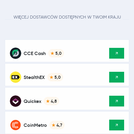
WIĘCEJ DOSTAWCÓW DOSTĘPNYCH W TWOIM KRAJU
CCE Cash
5,0
StealthEX
5,0
Quickex
4,8
CoinMetro
4,7