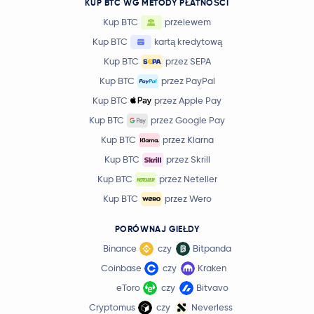
KUP BTC WG METODY PŁATNOŚCI
Kup BTC
przelewem
Kup BTC
kartą kredytową
Kup BTC
przez SEPA
Kup BTC
przez PayPal
Kup BTC
przez Apple Pay
Kup BTC
przez Google Pay
Kup BTC
przez Klarna
Kup BTC
przez Skrill
Kup BTC
przez Neteller
Kup BTC
przez Wero
PORÓWNAJ GIEŁDY
Binance
czy
Bitpanda
Coinbase
czy
Kraken
eToro
czy
Bitvavo
Cryptomus
czy
Neverless