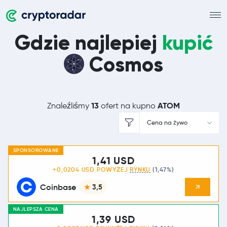
Gdzie najlepiej
kupić
Cosmos
13
ATOM
Znaleźliśmy
ofert na kupno
Cena na żywo
SPONSOROWANE
1,41 USD
+0,0204 USD POWYŻEJ
RYNKU
(1,47%)
Coinbase
3,5
NAJLEPSZA CENA
1,39 USD