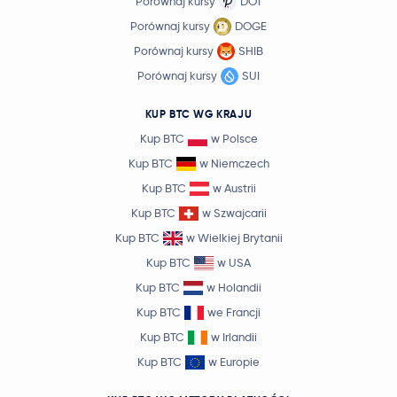
Porównaj kursy
DOT
Porównaj kursy
DOGE
Porównaj kursy
SHIB
Porównaj kursy
SUI
KUP BTC WG KRAJU
Kup BTC
w Polsce
Kup BTC
w Niemczech
Kup BTC
w Austrii
Kup BTC
w Szwajcarii
Kup BTC
w Wielkiej Brytanii
Kup BTC
w USA
Kup BTC
w Holandii
Kup BTC
we Francji
Kup BTC
w Irlandii
Kup BTC
w Europie