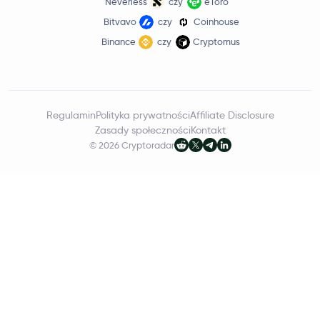
Neverless
czy
eToro
Bitvavo
czy
Coinhouse
Binance
czy
Cryptomus
Regulamin
Polityka prywatności
Affiliate Disclosure
Zasady społeczności
Kontakt
© 2026 Cryptoradar