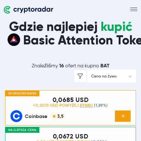
Gdzie najlepiej
kupić
Basic Attention Tok
16
BAT
Znaleźliśmy
ofert na kupno
Cena na żywo
SPONSOROWANE
0,0685 USD
+0,0013 USD POWYŻEJ
RYNKU
(1,89%)
Coinbase
3,5
NAJLEPSZA CENA
0,0672 USD