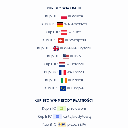
KUP BTC WG KRAJU
Kup BTC
w Polsce
Kup BTC
w Niemczech
Kup BTC
w Austrii
Kup BTC
w Szwajcarii
Kup BTC
w Wielkiej Brytanii
Kup BTC
w USA
Kup BTC
w Holandii
Kup BTC
we Francji
Kup BTC
w Irlandii
Kup BTC
w Europie
KUP BTC WG METODY PŁATNOŚCI
Kup BTC
przelewem
Kup BTC
kartą kredytową
Kup BTC
przez SEPA