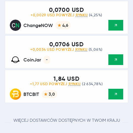
0,0700 USD
+0,0029 USD POWYŻEJ
RYNKU
(4,25%)
ChangeNOW
4,6
0,0706 USD
+0,0034 USD POWYŻEJ
RYNKU
(5,06%)
CoinJar
-
1,84 USD
+1,77 USD POWYŻEJ
RYNKU
(2 634,78%)
BTCBIT
3,0
WIĘCEJ DOSTAWCÓW DOSTĘPNYCH W TWOIM KRAJU