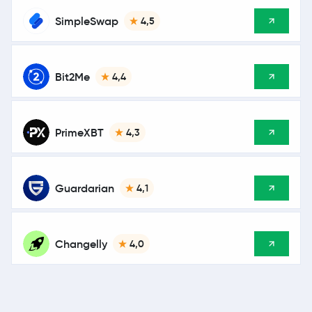
SimpleSwap
4,5
Bit2Me
4,4
PrimeXBT
4,3
Guardarian
4,1
Changelly
4,0