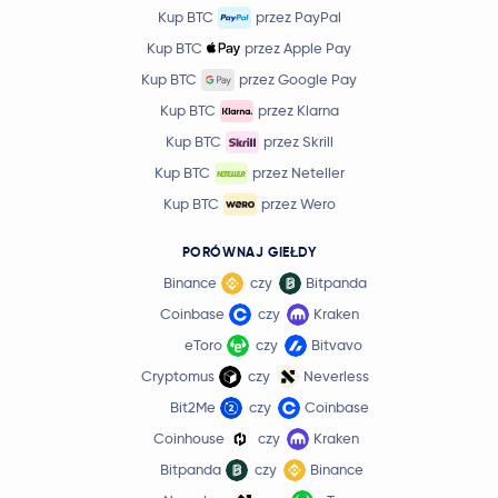
Kup BTC
przez PayPal
Kup BTC
przez Apple Pay
Kup BTC
przez Google Pay
Kup BTC
przez Klarna
Kup BTC
przez Skrill
Kup BTC
przez Neteller
Kup BTC
przez Wero
PORÓWNAJ GIEŁDY
Binance
czy
Bitpanda
Coinbase
czy
Kraken
eToro
czy
Bitvavo
Cryptomus
czy
Neverless
Bit2Me
czy
Coinbase
Coinhouse
czy
Kraken
Bitpanda
czy
Binance