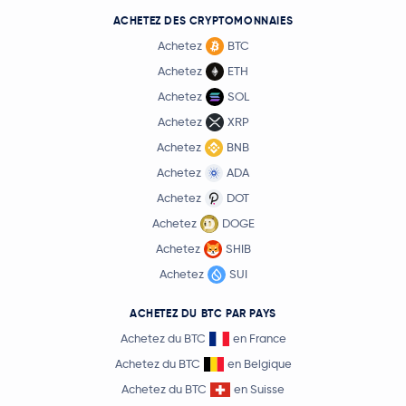
ACHETEZ DES CRYPTOMONNAIES
Achetez
BTC
Achetez
ETH
Achetez
SOL
Achetez
XRP
Achetez
BNB
Achetez
ADA
Achetez
DOT
Achetez
DOGE
Achetez
SHIB
Achetez
SUI
ACHETEZ DU BTC PAR PAYS
Achetez du BTC
en France
Achetez du BTC
en Belgique
Achetez du BTC
en Suisse