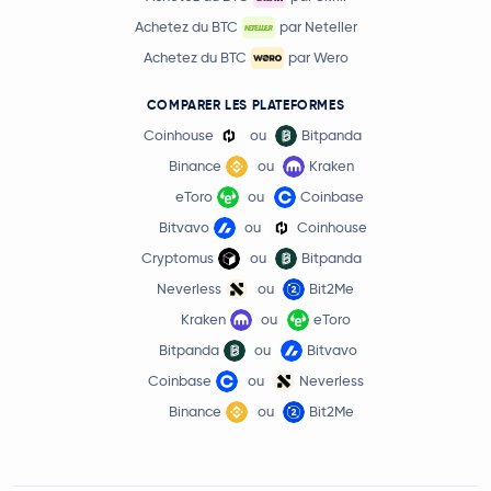
Achetez du BTC
par Neteller
Achetez du BTC
par Wero
COMPARER LES PLATEFORMES
Coinhouse
ou
Bitpanda
Binance
ou
Kraken
eToro
ou
Coinbase
Bitvavo
ou
Coinhouse
Cryptomus
ou
Bitpanda
Neverless
ou
Bit2Me
Kraken
ou
eToro
Bitpanda
ou
Bitvavo
Coinbase
ou
Neverless
Binance
ou
Bit2Me