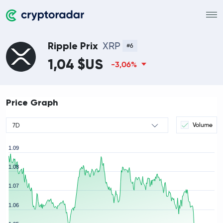
Ripple Prix
XRP
#6
1,04 $US
-3,06%
Price Graph
Volume
7D
1.09
1.08
1.07
rice
1.06