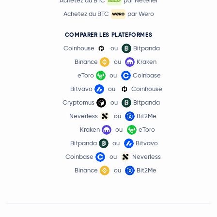
Achetez du BTC
par Neteller
Achetez du BTC
par Wero
COMPARER LES PLATEFORMES
Coinhouse
ou
Bitpanda
Binance
ou
Kraken
eToro
ou
Coinbase
Bitvavo
ou
Coinhouse
Cryptomus
ou
Bitpanda
Neverless
ou
Bit2Me
Kraken
ou
eToro
Bitpanda
ou
Bitvavo
Coinbase
ou
Neverless
Binance
ou
Bit2Me