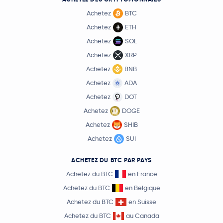
Achetez
BTC
Achetez
ETH
Achetez
SOL
Achetez
XRP
Achetez
BNB
Achetez
ADA
Achetez
DOT
Achetez
DOGE
Achetez
SHIB
Achetez
SUI
ACHETEZ DU BTC PAR PAYS
Achetez du BTC
en France
Achetez du BTC
en Belgique
Achetez du BTC
en Suisse
Achetez du BTC
au Canada