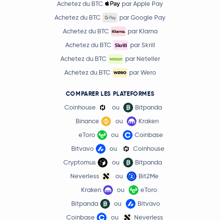
Achetez du BTC
par Apple Pay
Achetez du BTC
par Google Pay
Achetez du BTC
par Klarna
Achetez du BTC
par Skrill
Achetez du BTC
par Neteller
Achetez du BTC
par Wero
COMPARER LES PLATEFORMES
Coinhouse
ou
Bitpanda
Binance
ou
Kraken
eToro
ou
Coinbase
Bitvavo
ou
Coinhouse
Cryptomus
ou
Bitpanda
Neverless
ou
Bit2Me
Kraken
ou
eToro
Bitpanda
ou
Bitvavo
Coinbase
ou
Neverless