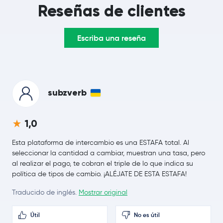
Reseñas de clientes
Dogecoin
DOGE
Escriba una reseña
Cardano
ADA
Chainlink
LINK
Stellar Lumens
XLM
subzverb
USD1
USD1
1,0
Bitcoin Cash
BCH
Esta plataforma de intercambio es una ESTAFA total. Al
seleccionar la cantidad a cambiar, muestran una tasa, pero
al realizar el pago, te cobran el triple de lo que indica su
Toncoin
TON
política de tipos de cambio. ¡ALÉJATE DE ESTA ESTAFA!
PayPal USD
PYUSD
Traducido de inglés.
Mostrar original
SHIBA INU
SHIB
Útil
No es útil