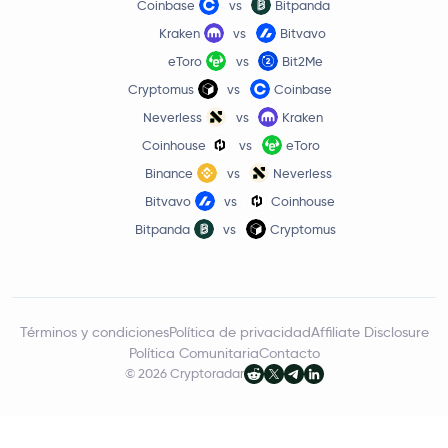
Coinbase
vs
Bitpanda
Kraken
vs
Bitvavo
eToro
vs
Bit2Me
Cryptomus
vs
Coinbase
Neverless
vs
Kraken
Coinhouse
vs
eToro
Binance
vs
Neverless
Bitvavo
vs
Coinhouse
Bitpanda
vs
Cryptomus
Términos y condiciones
Política de privacidad
Affiliate Disclosure
Política Comunitaria
Contacto
© 2026 Cryptoradar