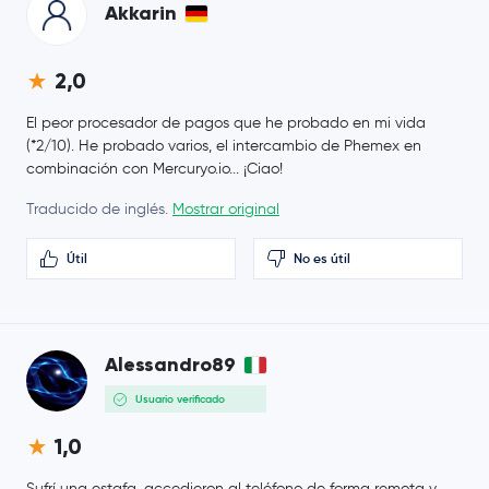
Solana
SOL
Akkarin
Sonic
S
2,0
NEXPACE
NXPC
El peor procesador de pagos que he probado en mi vida
(*2/10). He probado varios, el intercambio de Phemex en
Notcoin
NOT
combinación con Mercuryo.io... ¡Ciao!
Traducido de inglés.
Mostrar original
Litecoin
LTC
Útil
No es útil
Alessandro89
Usuario verificado
1,0
Sufrí una estafa, accedieron al teléfono de forma remota y