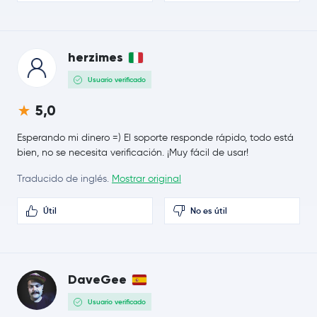
Sui
SUI
Polkadot
DOT
herzimes
Usuario verificado
Avalanche
AVAX
5,0
Uniswap
UNI
Esperando mi dinero =) El soporte responde rápido, todo está
bien, no se necesita verificación. ¡Muy fácil de usar!
NEAR Protocol
NEAR
Traducido de inglés.
Mostrar original
OKB
OKB
Útil
No es útil
Pepe
PEPE
Polygon Ecosystem Token
POL
DaveGee
Algorand
ALGO
Usuario verificado