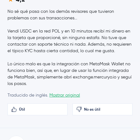
Tezos
XTZ
No sé qué pasa con los demás revisores que tuvieron
problemas con sus transacciones...
Celestia
TIA
Vendí USDC en la red POL y en 10 minutos recibí mi dinero en
Ripple USD
RLUSD
la tarjeta que proporcioné, sin ninguna estafa. No tuve que
contactar con soporte técnico ni nada. Además, no requieren
Decentraland
MANA
el típico KYC hasta cierta cantidad, lo cual me gusta.
Lo único malo es que la integración con MetaMask Wallet no
1INCH
1INCH
funciona bien, así que, en lugar de usar la función integrada
de MetaMask, simplemente abrí exchange.mercuryo.io y seguí
The Sandbox
SAND
los pasos.
Traducido de inglés.
Mostrar original
Basic Attention Token
BAT
Útil
No es útil
MetaMask USD
MUSD
WEMIX Token
WEMIX