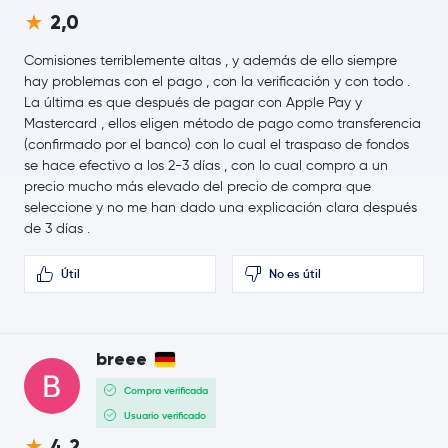
2,0
Kaspa
KAS
Comisiones terriblemente altas , y además de ello siempre
Jupiter Exchange Token
JUP
hay problemas con el pago , con la verificación y con todo .
La última es que después de pagar con Apple Pay y
Cosmos
ATOM
Mastercard , ellos eligen método de pago como transferencia
(confirmado por el banco) con lo cual el traspaso de fondos
se hace efectivo a los 2-3 días , con lo cual compro a un
Arbitrum
ARB
precio mucho más elevado del precio de compra que
seleccione y no me han dado una explicación clara después
PancakeSwap
CAKE
de 3 días .
Injective Protocol
INJ
Útil
No es útil
OFFICIAL TRUMP
TRUMP
breee
Curve DAO Token
CRV
Compra verificada
Monad
MON
Usuario verificado
4,2