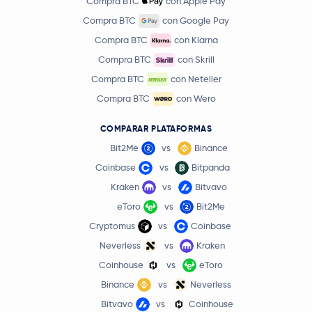
Compra BTC
con Apple Pay
Compra BTC
con Google Pay
Compra BTC
con Klarna
Compra BTC
con Skrill
Compra BTC
con Neteller
Compra BTC
con Wero
COMPARAR PLATAFORMAS
Bit2Me
vs
Binance
Coinbase
vs
Bitpanda
Kraken
vs
Bitvavo
eToro
vs
Bit2Me
Cryptomus
vs
Coinbase
Neverless
vs
Kraken
Coinhouse
vs
eToro
Binance
vs
Neverless
Bitvavo
vs
Coinhouse