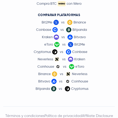
Compra BTC
con Wero
COMPARAR PLATAFORMAS
Bit2Me
vs
Binance
Coinbase
vs
Bitpanda
Kraken
vs
Bitvavo
eToro
vs
Bit2Me
Cryptomus
vs
Coinbase
Neverless
vs
Kraken
Coinhouse
vs
eToro
Binance
vs
Neverless
Bitvavo
vs
Coinhouse
Bitpanda
vs
Cryptomus
Términos y condiciones
Política de privacidad
Affiliate Disclosure