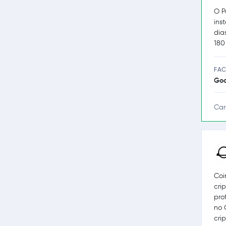
O P
ins
dia
180
FAC
Go
Car
Coi
cri
pro
no 
cri