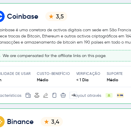
Coinbase
3,5
oinbase é uma corretora de activos digitais com sede em São Francis
rece trocas de Bitcoin, Ethereum e outros activos criptográficos em 164
ransacções e armazenamento de bitcoin em 190 países em todo o mu
We are compensated for the affiliate links on this page.
ILIDADE DE USAR
CUSTO-BENEFÍCIO
VERIFICAÇÃO
SUPORTE
m
Médio
< 1 Dia
Médio
acterísticas
Payout através
+4
Binance
3,4