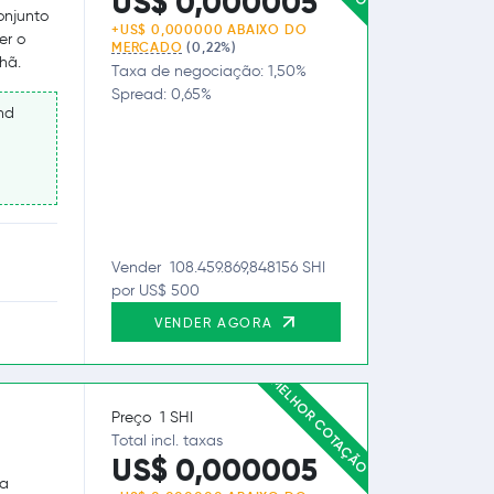
US$ 0,000005
onjunto
+US$ 0,000000 ABAIXO DO
er o
MERCADO
(0,22%)
hã.
Taxa de negociação: 1,50%
Spread: 0,65%
nd
Vender 108.459.869,848156 SHI
por US$ 500
VENDER AGORA
MELHOR COTAÇÃO
Preço 1 SHI
Total incl. taxas
US$ 0,000005
sa