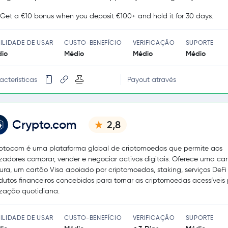
Get a €10 bonus when you deposit €100+ and hold it for 30 days.
ILIDADE DE USAR
CUSTO-BENEFÍCIO
VERIFICAÇÃO
SUPORTE
io
Médio
Médio
Médio
acterísticas
Payout através
Crypto.com
2,8
pto.com é uma plataforma global de criptomoedas que permite aos
lizadores comprar, vender e negociar activos digitais. Oferece uma car
ura, um cartão Visa apoiado por criptomoedas, staking, serviços DeFi 
dutos financeiros concebidos para tornar as criptomoedas acessíveis
lização quotidiana.
ILIDADE DE USAR
CUSTO-BENEFÍCIO
VERIFICAÇÃO
SUPORTE