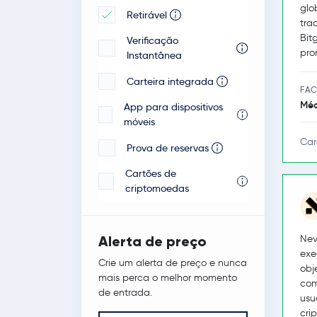
glo
Retirável
tra
Bit
Verificação
pro
Instantânea
Carteira integrada
FAC
Méd
App para dispositivos
móveis
Car
Prova de reservas
Cartões de
criptomoedas
Nev
Alerta de preço
exe
Crie um alerta de preço e nunca
obj
mais perca o melhor momento
com
de entrada.
usu
cri