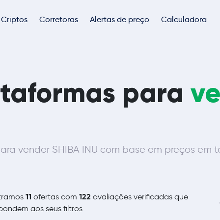
Criptos
Corretoras
Alertas de preço
Calculadora
ataformas para
v
ara vender SHIBA INU com base em preços em tem
11
122
tramos
ofertas com
avaliações verificadas que
pondem aos seus filtros