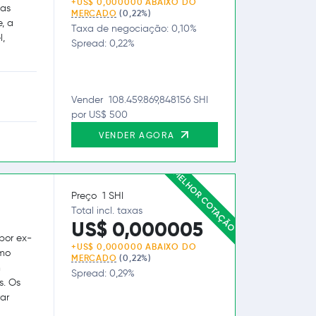
+US$ 0,000000 ABAIXO DO
ças
MERCADO
(0,22%)
e, a
Taxa de negociação: 0,10%
l,
Spread: 0,22%
Vender 108.459.869,848156 SHI
por US$ 500
VENDER AGORA
MELHOR COTAÇÃO
Preço 1 SHI
Total incl. taxas
US$ 0,000005
por ex-
+US$ 0,000000 ABAIXO DO
omo
MERCADO
(0,22%)
m
Spread: 0,29%
s. Os
ar