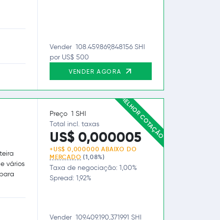
Vender 108.459.869,848156 SHI
por US$ 500
VENDER AGORA
MELHOR COTAÇÃO
Preço 1 SHI
Total incl. taxas
US$ 0,000005
+US$ 0,000000 ABAIXO DO
teira
MERCADO
(1,08%)
e vários
Taxa de negociação: 1,00%
 para
Spread: 1,92%
Vender 109.409.190,371991 SHI