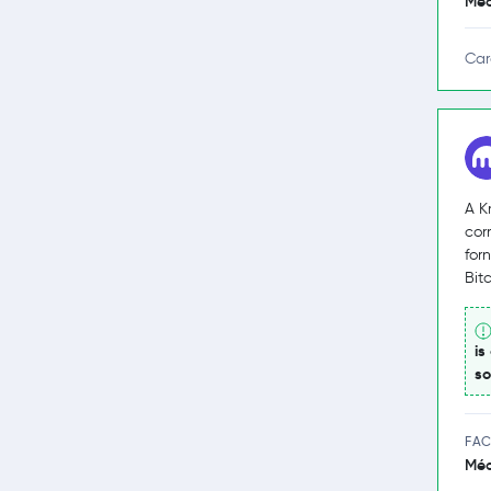
Méd
Car
A K
cor
for
Bit
is
so
FAC
Méd