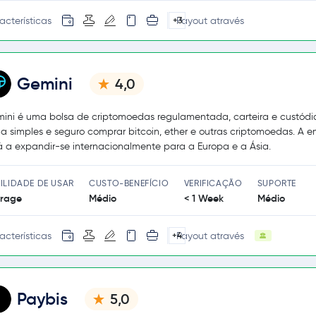
acterísticas
Payout através
+3
Gemini
4,0
ini é uma bolsa de criptomoedas regulamentada, carteira e custódi
na simples e seguro comprar bitcoin, ether e outras criptomoedas. A 
á a expandir-se internacionalmente para a Europa e a Ásia.
ILIDADE DE USAR
CUSTO-BENEFÍCIO
VERIFICAÇÃO
SUPORTE
rage
Médio
< 1 Week
Médio
acterísticas
Payout através
+4
Paybis
5,0