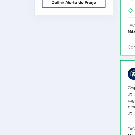
Definir Alerta de Preço
FAC
Méd
Car
Cry
uti
seg
pro
uti
FAC