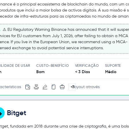
inance é o principal ecossistema de blockchain do mundo, com um c
produtos que inclui a maior bolsa de activos digitais. A sua missão é s
necedor de infra-estruturas para as criptomoedas no mundo de aman
⚠️ EU Regulatory Warning Binance has announced that it will suspe
rvices for EU customers from July 1, 2026, after failing to obtain a MiCA
cence. If you live in the European Union, we recommend using a MiCA-
censed exchange to avoid potential service interruptions.
ILIDADE DE USAR
CUSTO-BENEFÍCIO
VERIFICAÇÃO
SUPORTE
m
Bom
< 3 Dias
Médio
acterísticas
Payout através
+3
Bitget
itget, fundada em 2018 durante uma crise de criptografia, é uma bol