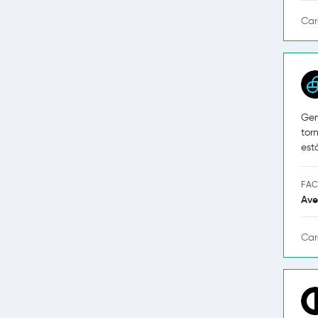
Car
Gem
tor
est
FAC
Ave
Car