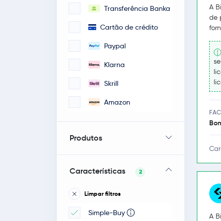
A B
Transferência Banka
de 
Cartão de crédito
for
Paypal
se
Klarna
li
li
Skrill
Amazon
FAC
Bo
Produtos
Car
Características
2
Limpar filtros
Simple-Buy
A B