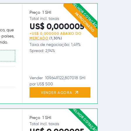
MELHOR COTAÇÃO
Preço 1 SHI
PATROCINADO
Total incl. taxas
US$ 0,000005
co, que
+US$ 0,000000 ABAIXO DO
 países,
MERCADO
(1,30%)
ndo.
Taxa de negociação: 1,49%
Spread: 2,94%
Vender 109.649.122,807018 SHI
por US$ 500
VENDER AGORA
MELHOR COTAÇÃO
Preço 1 SHI
Total incl. taxas