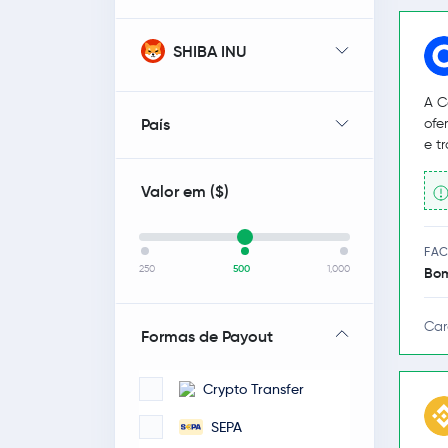
SHIBA INU
A C
País
ofe
e t
Valor em (
$
)
FAC
250
500
1,000
Bo
Car
Formas de Payout
Crypto Transfer
SEPA