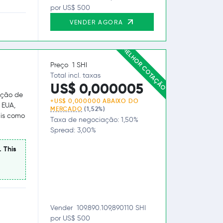
por US$ 500
VENDER AGORA
MELHOR COTAÇÃO
Preço 1 SHI
Total incl. taxas
US$ 0,000005
ação de
+US$ 0,000000 ABAIXO DO
 EUA,
MERCADO
(1,52%)
ais como
Taxa de negociação: 1,50%
Spread: 3,00%
. This
Vender 109.890.109,890110 SHI
por US$ 500