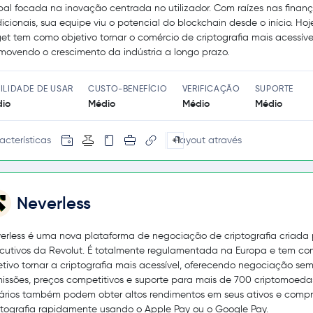
bal focada na inovação centrada no utilizador. Com raízes nas finan
dicionais, sua equipe viu o potencial do blockchain desde o início. Hoj
get tem como objetivo tornar o comércio de criptografia mais acessíve
movendo o crescimento da indústria a longo prazo.
ILIDADE DE USAR
CUSTO-BENEFÍCIO
VERIFICAÇÃO
SUPORTE
io
Médio
Médio
Médio
acterísticas
Payout através
+1
Neverless
erless é uma nova plataforma de negociação de criptografia criada 
cutivos da Revolut. É totalmente regulamentada na Europa e tem c
etivo tornar a criptografia mais acessível, oferecendo negociação se
issões, preços competitivos e suporte para mais de 700 criptomoeda
ários também podem obter altos rendimentos em seus ativos e compr
ptografia rapidamente usando o Apple Pay ou o Google Pay.