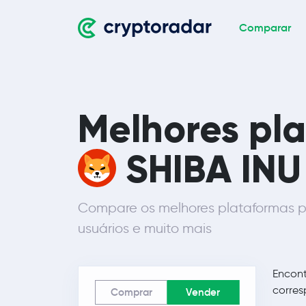
Comparar
Melhores pl
SHIBA INU
Compare os melhores plataformas p
usuários e muito mais
Encon
corres
Comprar
Vender