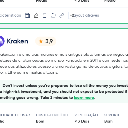
io
Médio
< 3 Dias
Médio
acterísticas
Payout através
+2
Kraken
3,9
raken.com é uma das maiores e mais antigas plataformas de negoci
retores de criptomoedas do mundo. Fundada em 2011 e com sede nos
nece aos utilizadores acesso a uma vasta gama de activos digitais, t
coin, Ethereum e muitas altcoins.
Don’t invest unless you’re prepared to lose all the money you invest
 a high-risk investment, and you should not expect to be protected if
mething goes wrong. Take 2 minutes to
learn more
.
ILIDADE DE USAR
CUSTO-BENEFÍCIO
VERIFICAÇÃO
SUPORTE
io
Bom
< 3 Dias
Bom