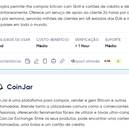
aybis permite-lhe comprar bitcoin com Skrill e cartões de crédito e dé
tantaneamente. Oferece um serviço de apoio ao cliente 24 horas por d
s por semana, servindo milhões de clientes em 48 estados dos EUA e 
 países em todo o mundo.
ILIDADE DE USAR
CUSTO-BENEFÍCIO
VERIFICAÇÃO
SUPORTE
od
Médio
< 1 Hour
Médio
acterísticas
Payout através
+2
CoinJar
nJar é uma plataforma para comprar, vender e gerir Bitcoin e outras
ptomoedas. Atende tanto a utilizadores comuns como a comerciantes
fissionais, oferecendo ferramentas fáceis de utilizar e taxas ultra-comp
CoinJar Exchange. Entre os seus produtos, pode encontrar uma cartei
ptomoedas, uma bolsa e um cartão de crédito.