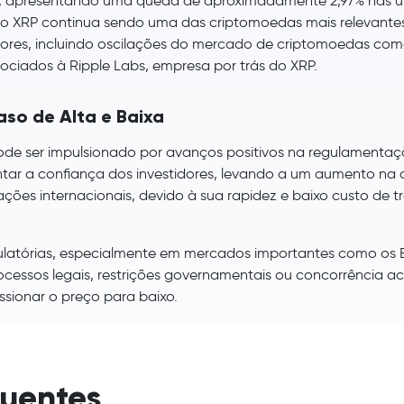
2, apresentando uma queda de aproximadamente 2,97% nas ú
, o XRP continua sendo uma das criptomoedas mais relevantes
atores, incluindo oscilações do mercado de criptomoedas com
ociados à Ripple Labs, empresa por trás do XRP.
so de Alta e Baixa
de ser impulsionado por avanços positivos na regulamentaç
entar a confiança dos investidores, levando a um aumento na
ções internacionais, devido à sua rapidez e baixo custo de t
egulatórias, especialmente em mercados importantes como os
ocessos legais, restrições governamentais ou concorrência a
sionar o preço para baixo.
quentes