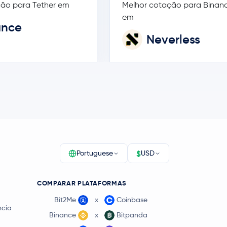
ção para Tether em
Melhor cotação para Binan
em
ance
Neverless
$
Portuguese
USD
COMPARAR PLATAFORMAS
Bit2Me
x
Coinbase
ncia
Binance
x
Bitpanda