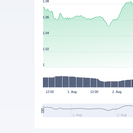
1.08
1.06
Price
1.04
1.02
1
12:00
1. Aug
12:00
2. Aug
1. Aug
2. Aug