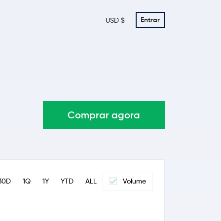
Entrar
USD $
Comprar agora
30D
1Q
1Y
YTD
ALL
Volume