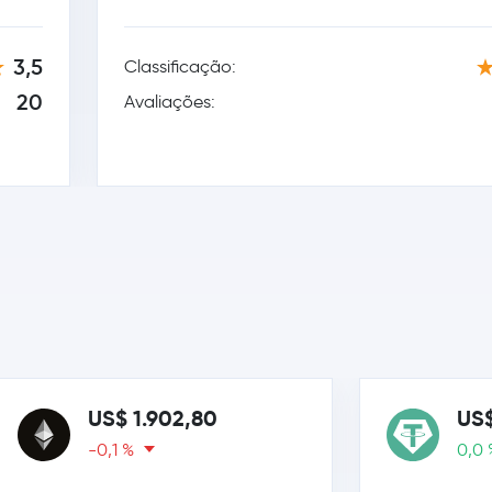
3,5
Classificação:
20
Avaliações:
US$ 1.902,80
US$
-0,1 %
0,0 