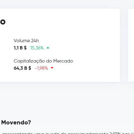
ço
Volume 24h
1,1 B $
15,36%
Capitalização do Mercado
64,3 B $
-1,98%
á Movendo?