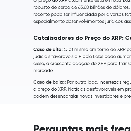
O preço do XRP atualmente está em US$ 1,0
robusto de cerca de 63,68 bilhões de dólares
recente pode ser influenciada por diversos f
especialmente desenvolvimentos jurídicos ass
Catalisadores do Preço do XRP: Ca
Caso de alta:
O otimismo em torno do XRP po
judiciais favoráveis à Ripple Labs pode aum
disso, a crescente adoção do XRP para transa
mercado.
Caso de baixa:
Por outro lado, incertezas r
o preço do XRP. Notícias desfavoráveis em pr
podem desencorajar novos investidores e pres
Perguntas mais fre