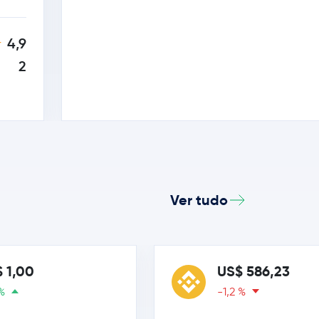
4,9
2
Ver tudo
 1,00
US$ 586,23
%
-1,2 %