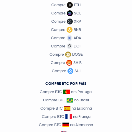
Compre
ETH
Compre
SOL
Compre
XRP
Compre
BNB
Compre
ADA
Compre
DOT
Compre
DOGE
Compre
SHIB
Compre
SUI
COMPRE BTC POR PAÍS
Compre BTC
em Portugal
Compre BTC
no Brasil
Compre BTC
na Espanha
Compre BTC
na França
Compre BTC
na Alemanha