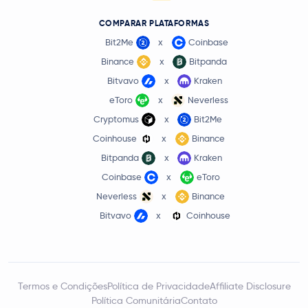
COMPARAR PLATAFORMAS
Bit2Me
x
Coinbase
Binance
x
Bitpanda
Bitvavo
x
Kraken
eToro
x
Neverless
Cryptomus
x
Bit2Me
Coinhouse
x
Binance
Bitpanda
x
Kraken
Coinbase
x
eToro
Neverless
x
Binance
Bitvavo
x
Coinhouse
Termos e Condições
Política de Privacidade
Affiliate Disclosure
Política Comunitária
Contato