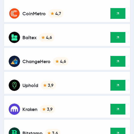
CoinMetro
4,7
Baltex
4,6
ChangeHero
4,6
Uphold
3,9
Kraken
3,9
Bitstamp
3,6