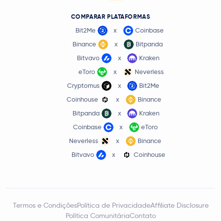
COMPARAR PLATAFORMAS
Bit2Me
x
Coinbase
Binance
x
Bitpanda
Bitvavo
x
Kraken
eToro
x
Neverless
Cryptomus
x
Bit2Me
Coinhouse
x
Binance
Bitpanda
x
Kraken
Coinbase
x
eToro
Neverless
x
Binance
Bitvavo
x
Coinhouse
Termos e Condições
Política de Privacidade
Affiliate Disclosure
Política Comunitária
Contato