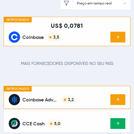
Preço em tempo real
PATROCINADO
US$ 0,0781
Coinbase
3,5
MAIS FORNECEDORES DISPONÍVEIS NO SEU PAÍS
PATROCINADO
Coinbase Advanced
3,2
CCE Cash
5,0