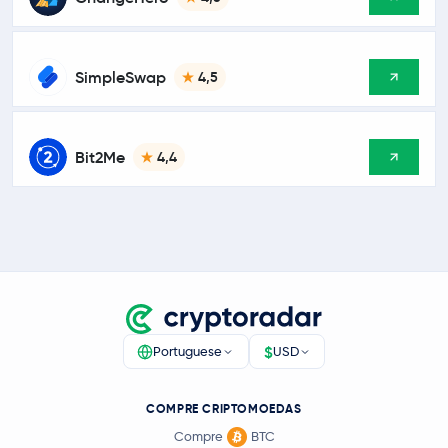
SimpleSwap
4,5
Bit2Me
4,4
$
Portuguese
USD
COMPRE CRIPTOMOEDAS
Compre
BTC