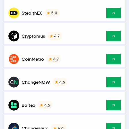
StealthEX
5,0
Cryptomus
4,7
CoinMetro
4,7
ChangeNOW
4,6
Baltex
4,6
ChangeHero
4,6