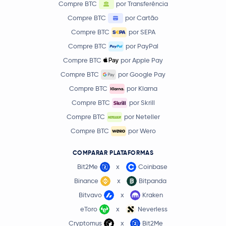
Compre BTC
por Transferência
Compre BTC
por Cartão
Compre BTC
por SEPA
Compre BTC
por PayPal
Compre BTC
por Apple Pay
Compre BTC
por Google Pay
Compre BTC
por Klarna
Compre BTC
por Skrill
Compre BTC
por Neteller
Compre BTC
por Wero
COMPARAR PLATAFORMAS
Bit2Me
x
Coinbase
Binance
x
Bitpanda
Bitvavo
x
Kraken
eToro
x
Neverless
Cryptomus
x
Bit2Me