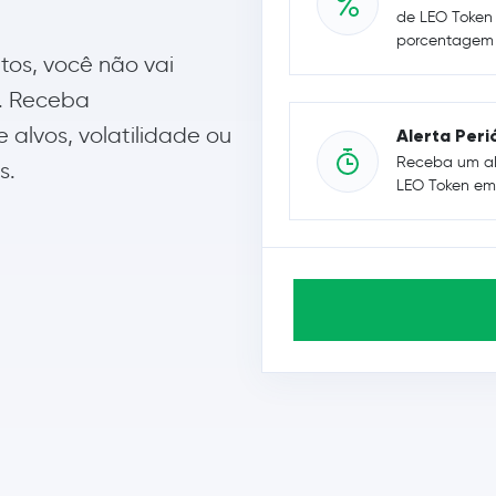
de LEO Token
porcentagem e
tos, você não vai
. Receba
alvos, volatilidade ou
Alerta Peri
Receba um al
s.
LEO Token em 