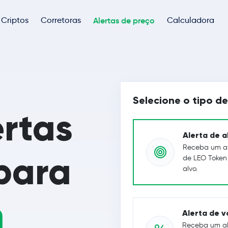
Criptos
Corretoras
Alertas de preço
Calculadora
Selecione o tipo de
ertas
Alerta de a
Receba um al
para
de LEO Token 
alvo.
n
Alerta de v
Receba um al