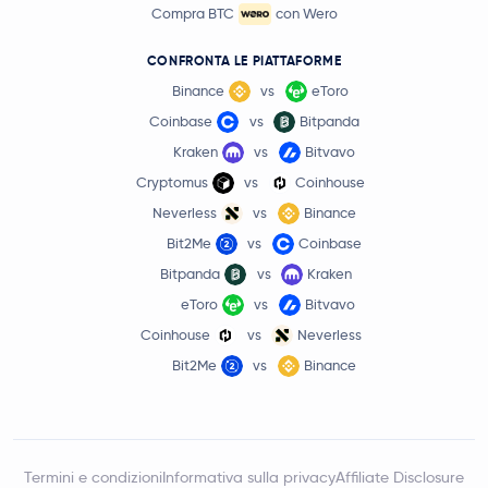
Compra BTC
con Wero
CONFRONTA LE PIATTAFORME
Binance
vs
eToro
Coinbase
vs
Bitpanda
Kraken
vs
Bitvavo
Cryptomus
vs
Coinhouse
Neverless
vs
Binance
Bit2Me
vs
Coinbase
Bitpanda
vs
Kraken
eToro
vs
Bitvavo
Coinhouse
vs
Neverless
Bit2Me
vs
Binance
Termini e condizioni
Informativa sulla privacy
Affiliate Disclosure