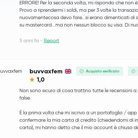
ERRORE! Per la seconda volta, mi rispondo che non è
Provo a riprendermi i soldi, ma per 3 volte la transazio
PancakeSwap
CAKE
nuovamentecosa devo fare...si erano dimenticati di sc
su mastercard...ma non nessun blocco su visa. Di nu
Injective Protocol
INJ
5 anni fa -
Report
OFFICIAL TRUMP
TRUMP
Curve DAO Token
CRV
buvvaxfem
Monad
MON
Acquisto verificato
1,0
Tezos
XTZ
Non sono sicuro di cosa trattino tutte le recensioni a
false.
Celestia
TIA
È la prima volta che mi iscrivo a un portafoglio / ap
Ripple USD
RLUSD
confermare la mia carta di credito (chiedendomi di invi
carta), mi hanno detto che il mio account è chiuso d
Decentraland
MANA