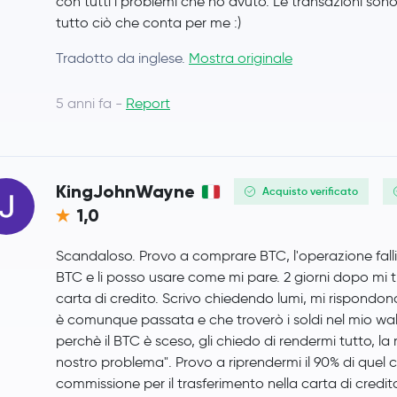
con tutti i problemi che ho avuto. Le transazioni son
tutto ciò che conta per me :)
NEAR Protocol
NEAR
Tradotto da inglese.
Mostra originale
OKB
OKB
5 anni fa -
Report
Pepe
PEPE
Polygon Ecosystem Token
POL
KingJohnWayne
Acquisto verificato
Algorand
ALGO
1,0
Kaspa
KAS
Scandaloso. Provo a comprare BTC, l'operazione fallisc
BTC e li posso usare come mi pare. 2 giorni dopo mi 
Jupiter Exchange Token
JUP
carta di credito. Scrivo chiedendo lumi, mi rispond
è comunque passata e che troverò i soldi nel mio wal
Cosmos
ATOM
perchè il BTC è sceso, gli chiedo di rendermi tutto, la
nostro problema". Provo a riprendermi il 90% di que
commissione per il trasferimento nella carta di cred
Arbitrum
ARB