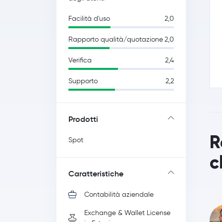
Facilità d'uso
2,0
Rapporto qualità/quotazione
2,0
Verifica
2,4
Supporto
2,2
Prodotti
R
Spot
c
Caratteristiche
Contabilità aziendale
Exchange & Wallet License