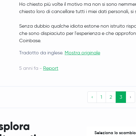
Ho chiesto più volte il motivo ma non si sono nemm
1INCH
1INCH
chiesto loro di cancellare tutti i miei dati personali, si 
The Sandbox
SAND
Senza dubbio qualche idiota estone non istruito ris
che sono dispiaciuto per l'esperienza e che approfond
Basic Attention Token
BAT
Coinbase.
Tradotto da inglese.
Mostra originale
MetaMask USD
MUSD
WEMIX Token
WEMIX
5 anni fa -
Report
Solana
SOL
‹
1
2
3
›
Sonic
S
NEXPACE
NXPC
splora
Notcoin
NOT
Seleziona lo scambio