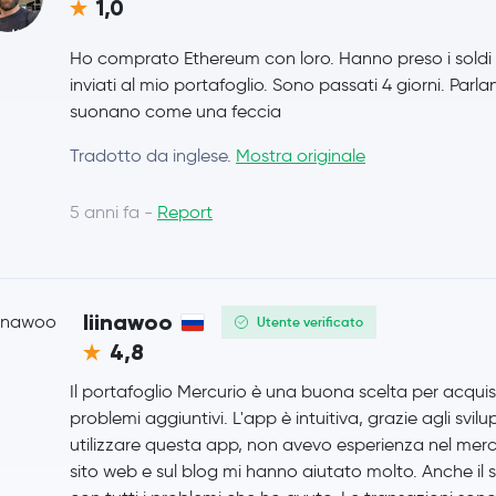
1,0
USD1
USD1
Ho comprato Ethereum con loro. Hanno preso i soldi d
inviati al mio portafoglio. Sono passati 4 giorni. Parl
Bitcoin Cash
BCH
suonano come una feccia
Tradotto da inglese.
Mostra originale
Toncoin
TON
5 anni fa -
Report
PayPal USD
PYUSD
SHIBA INU
SHIB
liinawoo
Utente verificato
Sui
SUI
4,8
Polkadot
DOT
Il portafoglio Mercurio è una buona scelta per acqui
problemi aggiuntivi. L'app è intuitiva, grazie agli svi
Avalanche
AVAX
utilizzare questa app, non avevo esperienza nel mercat
sito web e sul blog mi hanno aiutato molto. Anche il se
Uniswap
UNI