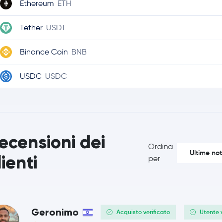
Ethereum
ETH
Tether
USDT
Binance Coin
BNB
USDC
USDC
Ripple
XRP
TRON
TRX
ecensioni dei
Ordina
Dogecoin
DOGE
Ultime not
lienti
per
Cardano
ADA
Chainlink
LINK
Geronimo
Acquisto verificato
Utente 
Stellar Lumens
XLM