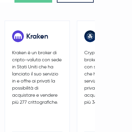
Kraken
Crypto.co
Kraken è un broker di
Crypto.com è un
cripto-valuta con sede
broker di cripto-valut
in Stati Uniti che ha
con sede in Singapore
lanciato il suo servizio
che ha lanciato il suo
in e offre ai privati la
servizio in e offre ai
possibilità di
privati la possibilità di
acquistare e vendere
acquistare e vendere
più 277 crittografiche.
più 34 crittografiche.