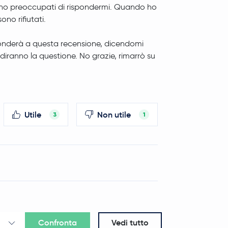
eno preoccupati di rispondermi. Quando ho
sono rifiutati.
ponderà a questa recensione, dicendomi
iranno la questione. No grazie, rimarrò su
Utile
Non utile
3
1
Confronta
Vedi tutto