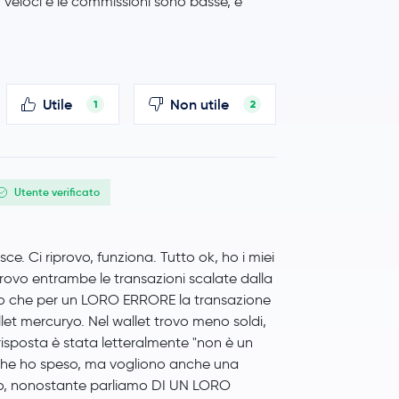
o veloci e le commissioni sono basse, è
Utile
Non utile
1
2
Utente verificato
e. Ci riprovo, funziona. Tutto ok, ho i miei
trovo entrambe le transazioni scalate dalla
ono che per un LORO ERRORE la transazione
let mercuryo. Nel wallet trovo meno soldi,
 risposta è stata letteralmente "non è un
l che ho speso, ma vogliono anche una
ito, nonostante parliamo DI UN LORO