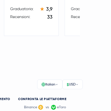
3,9
2,
Graduatoria:
Graduatoria:
33
Recensioni:
Recensioni:
$
Italian
USD
MENTO
CONFRONTA LE PIATTAFORME
Binance
vs
eToro