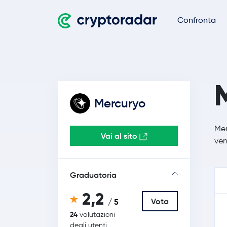
Confronta
Mercuryo
Mer
Vai al sito
ven
Graduatoria
2,2
Vota
/ 5
24
valutazioni
degli utenti