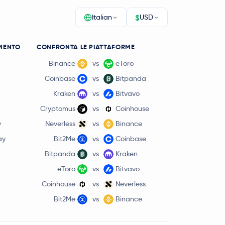
$
Italian
USD
MENTO
CONFRONTA LE PIATTAFORME
Binance
vs
eToro
Coinbase
vs
Bitpanda
Kraken
vs
Bitvavo
Cryptomus
vs
Coinhouse
y
Neverless
vs
Binance
ay
Bit2Me
vs
Coinbase
Bitpanda
vs
Kraken
eToro
vs
Bitvavo
Coinhouse
vs
Neverless
Bit2Me
vs
Binance