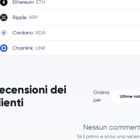
Ethereum
ETH
Ripple
XRP
Cardano
ADA
Chainlink
LINK
Stellar Lumens
XLM
Bitcoin Cash
BCH
ecensioni dei
Ordina
Litecoin
LTC
Ultime not
lienti
per
Polkadot
DOT
Uniswap
UNI
Nessun commen
Sii il primo e scrivi una rece
Aave
AAVE