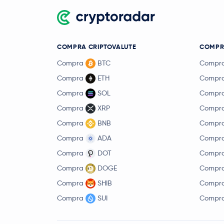
COMPRA CRIPTOVALUTE
COMPR
Compra
BTC
Compr
Compra
ETH
Compr
Compra
SOL
Compr
Compra
XRP
Compr
Compra
BNB
Compr
Compra
ADA
Compr
Compra
DOT
Compr
Compra
DOGE
Compr
Compra
SHIB
Compr
Compra
SUI
Compr