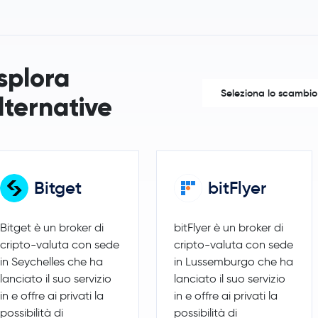
Maker
MKR
Basic Attention Token
BAT
splora
Seleziona lo scambio
lternative
EOS
EOS
Bitget
bitFlyer
Bitget è un broker di
bitFlyer è un broker di
cripto-valuta con sede
cripto-valuta con sede
in Seychelles che ha
in Lussemburgo che ha
lanciato il suo servizio
lanciato il suo servizio
in e offre ai privati la
in e offre ai privati la
possibilità di
possibilità di