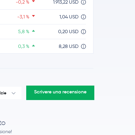
-0,2 %
1.913,22 USD
-3,1 %
1,04 USD
5,8 %
0,20 USD
0,3 %
8,28 USD
-1,3 %
216,00 USD
0,5 %
45,94 USD
Scrivere una recensione
izie
0,0 %
0,84 USD
-1,3 %
4,10 USD
to
nsione!