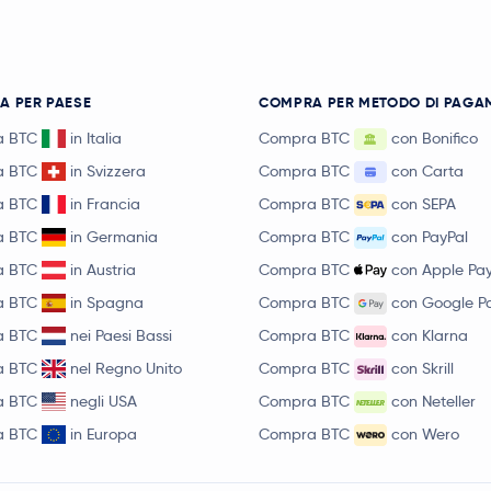
A PER PAESE
COMPRA PER METODO DI PAGA
a BTC
in Italia
Compra BTC
con Bonifico
a BTC
in Svizzera
Compra BTC
con Carta
a BTC
in Francia
Compra BTC
con SEPA
a BTC
in Germania
Compra BTC
con PayPal
a BTC
in Austria
Compra BTC
con Apple Pa
a BTC
in Spagna
Compra BTC
con Google P
a BTC
nei Paesi Bassi
Compra BTC
con Klarna
a BTC
nel Regno Unito
Compra BTC
con Skrill
a BTC
negli USA
Compra BTC
con Neteller
a BTC
in Europa
Compra BTC
con Wero