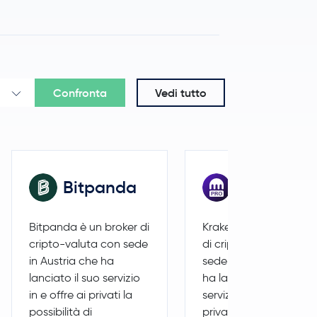
-1,2 %
2.059,57 USD
Confronta
Vedi tutto
Bitpanda
Kraken Pr
Bitpanda è un broker di
Kraken Pro è un broker
cripto-valuta con sede
di cripto-valuta con
in Austria che ha
sede in Stati Uniti che
lanciato il suo servizio
ha lanciato il suo
in e offre ai privati la
servizio in e offre ai
possibilità di
privati la possibilità di