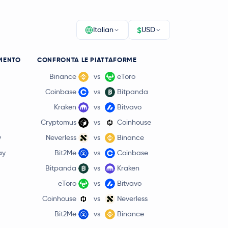
$
Italian
USD
MENTO
CONFRONTA LE PIATTAFORME
Binance
vs
eToro
Coinbase
vs
Bitpanda
Kraken
vs
Bitvavo
Cryptomus
vs
Coinhouse
0,9 %
0,70 USD
y
Neverless
vs
Binance
ay
Bit2Me
vs
Coinbase
0,3 %
1,35 USD
Bitpanda
vs
Kraken
eToro
vs
Bitvavo
Coinhouse
vs
Neverless
Bit2Me
vs
Binance