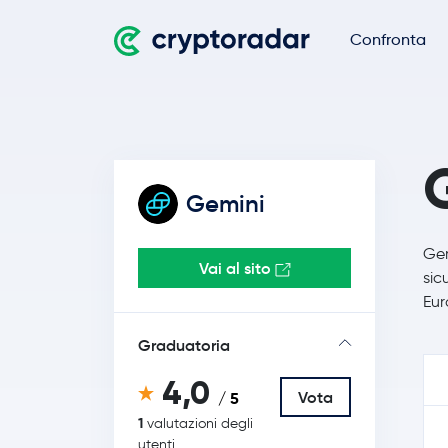
Confronta
Gemini
Gem
Vai al sito
sic
Eur
Graduatoria
4,0
Vota
/ 5
1
valutazioni degli
utenti