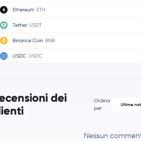
Ethereum
ETH
Tether
USDT
Binance Coin
BNB
USDC
USDC
Ripple
XRP
TRON
TRX
ecensioni dei
Ordina
Hyperliquid
HYPE
Ultime not
lienti
per
Dogecoin
DOGE
Chainlink
LINK
Nessun commen