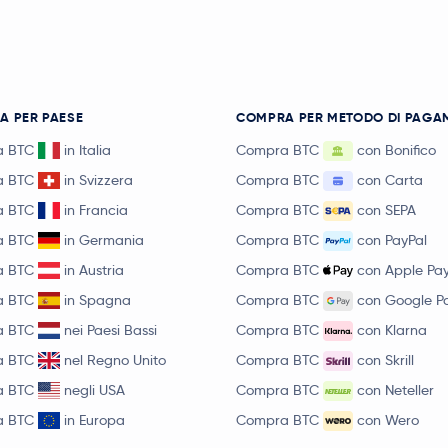
Jito Staked SOL
JITOSOL
Pump.fun
PUMP
Polygon Ecosystem Token
POL
A PER PAESE
COMPRA PER METODO DI PAGA
a BTC
in Italia
Compra BTC
con Bonifico
Quant
QNT
a BTC
in Svizzera
Compra BTC
con Carta
Jupiter Exchange Token
JUP
a BTC
in Francia
Compra BTC
con SEPA
a BTC
in Germania
Compra BTC
con PayPal
Filecoin
FIL
a BTC
in Austria
Compra BTC
con Apple Pa
a BTC
in Spagna
Compra BTC
con Google P
Cosmos
ATOM
a BTC
nei Paesi Bassi
Compra BTC
con Klarna
Arbitrum
ARB
a BTC
nel Regno Unito
Compra BTC
con Skrill
a BTC
negli USA
Compra BTC
con Neteller
Injective Protocol
INJ
a BTC
in Europa
Compra BTC
con Wero