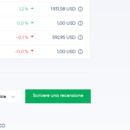
1,2 %
1.931,58 USD
0,0 %
1,00 USD
-0,1 %
592,95 USD
-0,0 %
1,00 USD
-1,0 %
1,04 USD
0,1 %
0,33 USD
2,5 %
57,08 USD
Scrivere una recensione
izie
1,7 %
0,0701 USD
1,4 %
8,29 USD
to