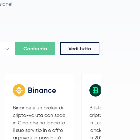
nsione!
0,0 %
1,38 USD
Confronta
Vedi tutto
2,0 %
216,60 USD
-1,2 %
0,000005 USD
Binance
Bitstamp
0,0 %
0,84 USD
Binance è un broker di
Bitstamp è un broker d
-0,1 %
0,68 USD
cripto-valuta con sede
cripto-valuta con sed
in Cina che ha lanciato
in Lussemburgo che h
0,8 %
6,50 USD
il suo servizio in e offre
lanciato il suo servizio
ai privati la possibilità
in 2011 e offre ai privati