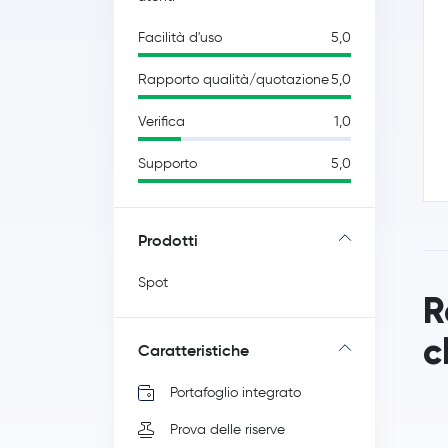
Facilità d'uso
5,0
Rapporto qualità/quotazione
5,0
Verifica
1,0
Supporto
5,0
Prodotti
Spot
R
c
Caratteristiche
Portafoglio integrato
Prova delle riserve