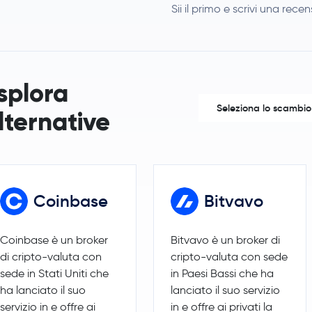
Sii il primo e scrivi una rece
Dai
DAI
USD1
USD1
Toncoin
TON
splora
Seleziona lo scambio
lternative
Bitcoin Cash
BCH
Global Dollar
USDG
SHIBA INU
SHIB
Coinbase
Bitvavo
Polkadot
DOT
Coinbase è un broker
Bitvavo è un broker di
Sui
SUI
di cripto-valuta con
cripto-valuta con sede
sede in Stati Uniti che
in Paesi Bassi che ha
Avalanche
AVAX
ha lanciato il suo
lanciato il suo servizio
servizio in e offre ai
in e offre ai privati la