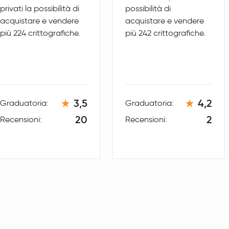
Uniswap
UNI
privati la possibilità di
possibilità di
acquistare e vendere
acquistare e vendere
più 224 crittografiche.
più 242 crittografiche.
PAX Gold
PAXG
Official World Liberty Financial
WLFI
Aave
AAVE
3,5
4,2
Graduatoria:
Graduatoria:
Sky
SKY
20
2
Recensioni:
Recensioni:
Pepe
PEPE
Fantom
FTM
Worldcoin
WLD
Tether Gold
XAUT