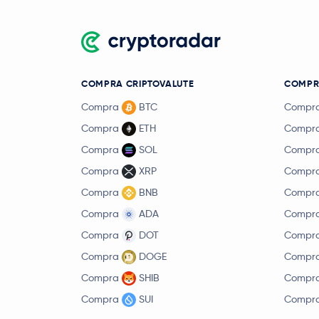
COMPRA CRIPTOVALUTE
COMPR
Compra
BTC
Compr
Compra
ETH
Compr
Compra
SOL
Compr
Compra
XRP
Compr
Compra
BNB
Compr
Compra
ADA
Compr
Compra
DOT
Compr
Compra
DOGE
Compr
Compra
SHIB
Compr
Compra
SUI
Compr