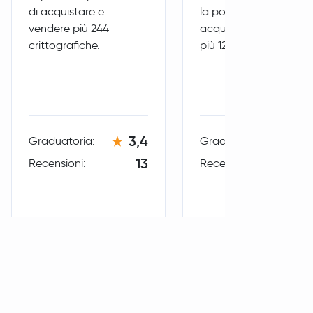
1,0 %
4,05 USD
di acquistare e
la possibilità di
vendere più 244
acquistare e vendere
crittografiche.
più 124 crittografiche.
1,9 %
90,30 USD
3,4
3,
Graduatoria:
Graduatoria:
13
Recensioni:
Recensioni:
0,9 %
0,000003 USD